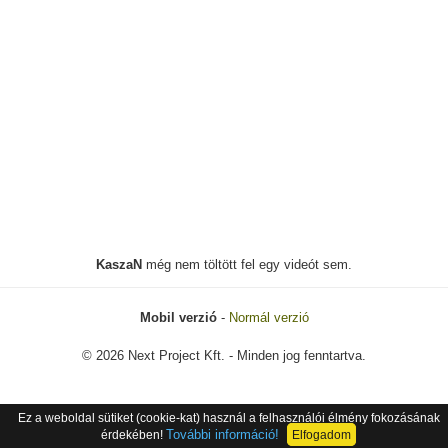
KaszaN
még nem töltött fel egy videót sem.
Mobil verzió
-
Normál verzió
© 2026 Next Project Kft. - Minden jog fenntartva.
Ez a weboldal sütiket (cookie-kat) használ a felhasználói élmény fokozásának
További információ!
érdekében!
Elfogadom