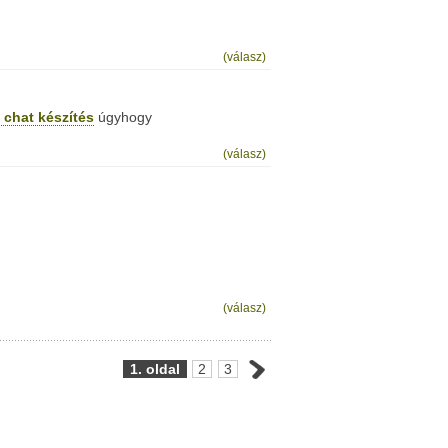
(válasz)
 chat készítés
úgyhogy
(válasz)
(válasz)
1. oldal
2
3