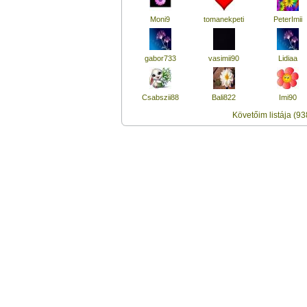
Moni9
tomanekpeti
PeterImii
gabor733
vasimii90
Lidiaa
Csabszii88
Bali822
Imi90
Követőim listája (93