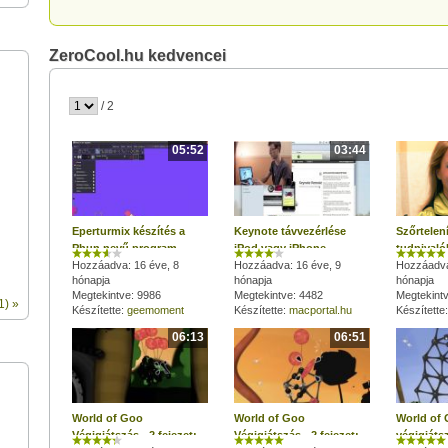
ZeroCool.hu kedvencei
/ 2
05:52
03:44
Eperturmix készítés a
Keynote távvezérlése
Szőrtelen
Phun nevű program
iPod vagy iPhone
tudnivalók
segítségével
Hozzáadva: 16 éve, 8
segítségével MacBookon
Hozzáadva: 16 éve, 9
Hozzáadva
hónapja
hónapja
hónapja
Megtekintve: 9986
Megtekintve: 4482
Megtekint
1) »
Készítette:
geemoment
Készítette:
macportal.hu
Készítette
06:13
06:51
World of Goo
World of Goo
World of
Végigjátszás - 2.fejezet:
Végigjátszás - 2.fejezet:
végigjátsz