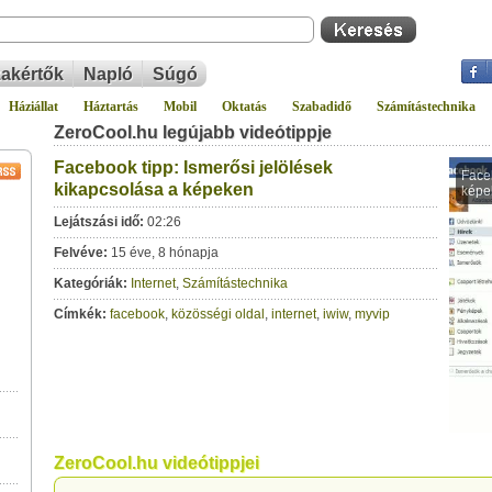
akértők
Napló
Súgó
Háziállat
Háztartás
Mobil
Oktatás
Szabadidő
Számítástechnika
ZeroCool.hu legújabb videótippje
Facebook tipp: Ismerősi jelölések
kikapcsolása a képeken
Lejátszási idő:
02:26
Felvéve:
15 éve, 8 hónapja
Kategóriák:
Internet
,
Számítástechnika
Címkék:
facebook
,
közösségi oldal
,
internet
,
iwiw
,
myvip
ZeroCool.hu videótippjei