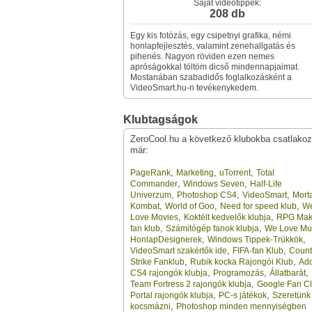
Saját videótippek:
208 db
Egy kis fotózás, egy csipetnyi grafika, némi
honlapfejlesztés, valamint zenehallgatás és
pihenés. Nagyon röviden ezen nemes
apróságokkal töltöm dicső mindennapjaimat.
Mostanában szabadidős foglalkozásként a
VideoSmart.hu-n tevékenykedem.
Klubtagságok
ZeroCool.hu a következő klubokba csatlakoz
már:
,
,
,
PageRank
Marketing
uTorrent
Total
,
,
Commander
Windows Seven
Half-Life
,
,
,
Univerzum
Photoshop CS4
VideoSmart
Mort
,
,
,
Kombat
World of Goo
Need for speed klub
W
,
,
Love Movies
Koktélt kedvelők klubja
RPG Mak
,
,
fan klub
Számitógép fanok klubja
We Love Mu
,
,
HonlapDesignerek
Windows Tippek-Trükkök
,
,
VideoSmart szakértők ide
FIFA-fan Klub
Count
,
,
Strike Fanklub
Rubik kocka Rajongói Klub
Ad
,
,
,
CS4 rajongók klubja
Programozás
Állatbarát
,
Team Fortress 2 rajongók klubja
Google Fan C
,
,
Portal rajongók klubja
PC-s játékok
Szeretünk
,
kocsmázni
Photoshop minden mennyiségben