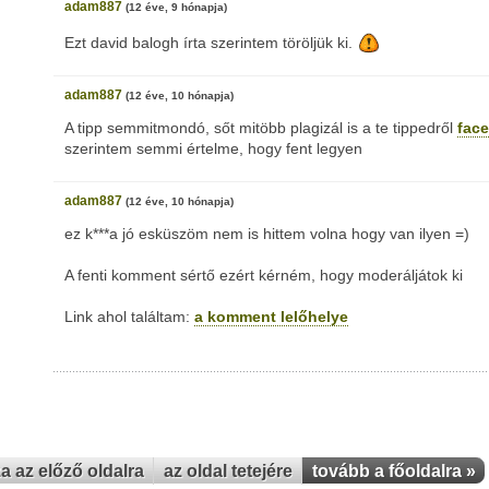
adam887
(12 éve, 9 hónapja)
Ezt david balogh írta szerintem töröljük ki.
adam887
(12 éve, 10 hónapja)
A tipp semmitmondó, sőt mitöbb plagizál is a te tippedről
face
szerintem semmi értelme, hogy fent legyen
adam887
(12 éve, 10 hónapja)
ez k***a jó esküszöm nem is hittem volna hogy van ilyen =)
A fenti komment sértő ezért kérném, hogy moderáljátok ki
Link ahol találtam:
a komment lelőhelye
za az előző oldalra
az oldal tetejére
tovább a főoldalra »