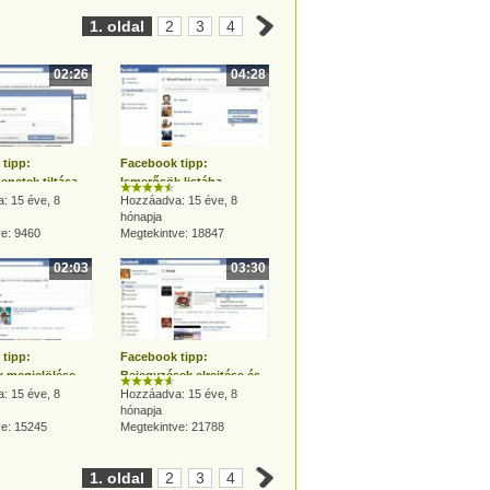
1. oldal
2
3
4
02:26
04:28
tipp:
Facebook tipp:
enetek tiltása
Ismerősök listába
emberek, listák
: 15 éve, 8
rendezése, listák kezelése
Hozzáadva: 15 éve, 8
hónapja
ve: 9460
Megtekintve: 18847
02:03
03:30
tipp:
Facebook tipp:
 megjelölése
Bejegyzések elrejtése és
zenetben
: 15 éve, 8
beállítása a hírfolyamban
Hozzáadva: 15 éve, 8
hónapja
ve: 15245
Megtekintve: 21788
1. oldal
2
3
4