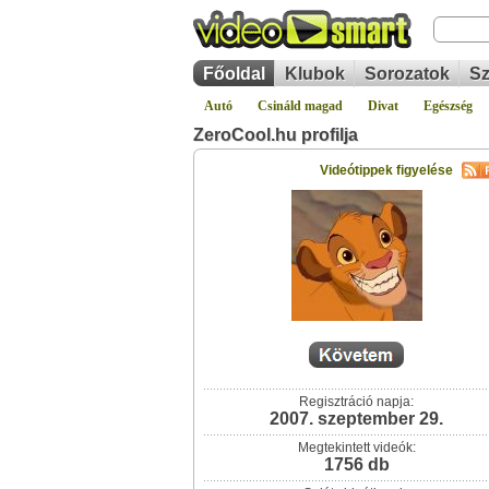
Főoldal
Klubok
Sorozatok
Sz
Autó
Csináld magad
Divat
Egészség
ZeroCool.hu profilja
Videótippek figyelése
Regisztráció napja:
2007. szeptember 29.
Megtekintett videók:
1756 db