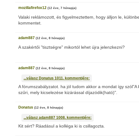
mozillafirefox12
(12 éve, 7 hónapja)
Valaki reklámozott, és figyelmeztettem, hogy álljon le, külön
kommentet.
adam887
(12 éve, 8 hónapja)
A szakértői "tisztségre" mikortól lehet újra jelenzkezni?
adam887
(12 éve, 8 hónapja)
...válasz
Donatus
1011. kommentjére:
A fórumszabályzatot. ha jól tudom akkor a mondat így szól
szűri, mely kicselezése kizárással díjazódik(ható)".
Donatus
(12 éve, 8 hónapja)
...válasz
adam887
1008. kommentjére:
Kit sért? Ráadásul a kolléga ki is csillagozta.