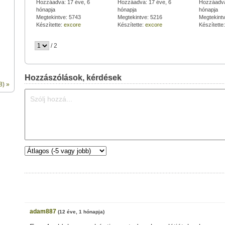
4, 5. pálya
Hozzáadva: 17 éve, 6
1, 2, 3. pálya
Hozzáadva: 17 éve, 6
10, 11, 12
Hozzáadva
hónapja
hónapja
hónapja
Megtekintve: 5743
Megtekintve: 5216
Megtekint
Készítette:
excore
Készítette:
excore
Készítette
/ 2
Hozzászólások, kérdések
8) »
adam887
(12 éve, 1 hónapja)