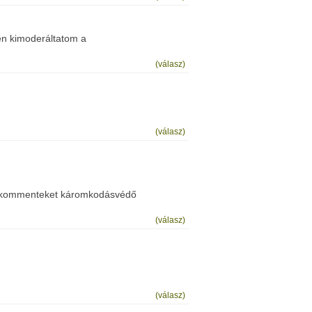
ben kimoderáltatom a
(válasz)
(válasz)
"A kommenteket káromkodásvédő
(válasz)
(válasz)