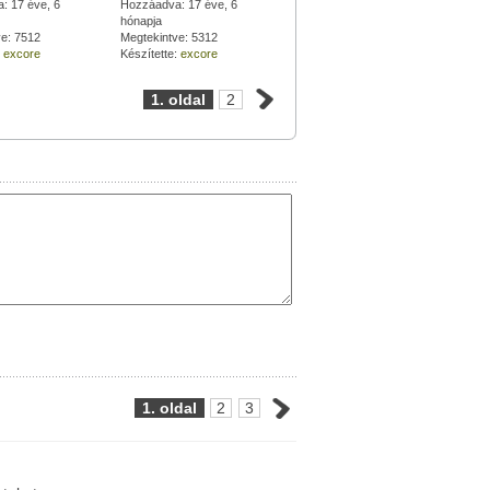
. pálya
: 17 éve, 6
7, 8 pálya
Hozzáadva: 17 éve, 6
hónapja
ve: 7512
Megtekintve: 5312
:
excore
Készítette:
excore
1. oldal
2
1. oldal
2
3