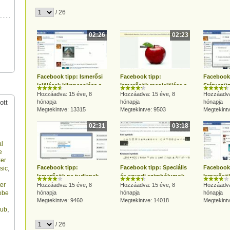
/ 26
02:26
02:23
Facebook tipp: Ismerősi
Facebook tipp:
Facebook 
jelölések kikapcsolása a
Ismerősök megjelölése a
Státuszüz
képeken
Hozzáadva: 15 éve, 8
képeken
Hozzáadva: 15 éve, 8
megadott 
Hozzáadva
ott
hónapja
hónapja
hónapja
elől
Megtekintve: 13315
Megtekintve: 9503
Megtekint
02:31
03:18
al
e
er
,
Facebook tipp:
Facebook tipp: Speciális
Facebook 
sic
Ismerősök ne tudjanak
és egyedi szimbólumok
Ismerősök
er
írni az üzenőfalamra
Hozzáadva: 15 éve, 8
írása a státuszüzenetbe
Hozzáadva: 15 éve, 8
státuszü
Hozzáadva
obe
hónapja
hónapja
hónapja
Megtekintve: 9460
Megtekintve: 14018
Megtekint
,
lub
/ 26