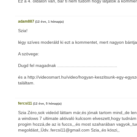
Ez a 4. oldalon van, bár ti nem tudom hogy látjátok a kommen
adam887
(12 éve, 1 hónapja)
Szia!
légy szíves moderáld ki ezt a kommentet, mert nagyon bánt
A szövege:
Dugd fel magadnak .................................................
és a http://videosmart.hu/video/hogyan-keszitsunk-egy-egyszer
találtam.
fercsi11
(12 éve, 5 hónapja)
Szia Zéro,sok videód láttam már,és jónak tartom mind,,de l
a windows 7 ultimate aktivaló kulcsom elveszett,hogy tudnám 
progim hozzá,de az is fuccs,,,és most szaharában vagyok,,tu
megoldást,,Üdv..fercsi11@gmail.com Szia,,és köszi,,