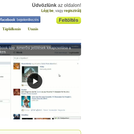
Üdvözlünk
az oldalon!
Lépj be
, vagy
regisztrálj
Feltöltés
Táplálkozás
Utazás