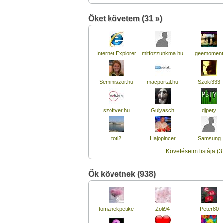
Őket követem (31 »)
Internet Explorer
mitfozzunkma.hu
geemoment
Semmiszor.hu
macportal.hu
Szoki333
szoftver.hu
Gulyasch
djpety
toti2
Hajopincer
Samsung
Követéseim listája (3
Ők követnek (938)
tomanekpetike
Zoli94
Peter80