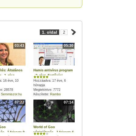
1. oldal
2
03:43
05:30
ítés: Általános
Hamis antivírus program
 - 1. rész
- 2. rész, Fertőzési
: 16 éve, 10
folyamat
Hozzáadva: 17 éve, 6
hónapja
ve: 28578
Megtekintve: 7772
:
Semmiszor.hu
Készítette:
Rambo
07:22
07:14
 Goo
World of Goo
ás - 1.fejezet: 9,
végigjátszás - 1.fejezet: 6,