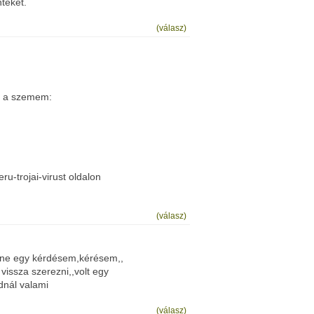
teket.
(válasz)
ja a szemem:
u-trojai-virust oldalon
(válasz)
enne egy kérdésem,kérésem,,
vissza szerezni,,volt egy
dnál valami
(válasz)