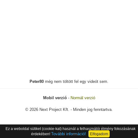
Peter80
még nem töltött fel egy videót sem.
Mobil verzió
-
Normál verzió
© 2026 Next Project Kft. - Minden jog fenntartva.
Ez a weboldal sütiket (cookie-kat) használ a felhasználói élmény fokozásának
További információ!
érdekében!
Elfogadom