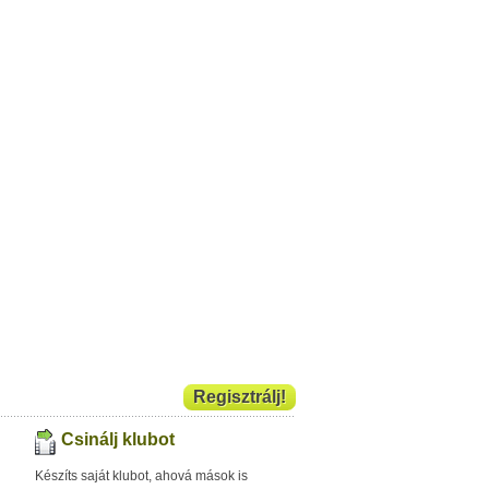
Regisztrálj!
Csinálj klubot
Készíts saját klubot, ahová mások is