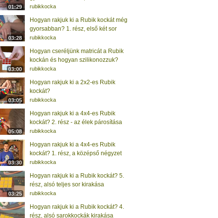
rubikkocka
01:29
Hogyan rakjuk ki a Rubik kockát még
gyorsabban? 1. rész, első két sor
rubikkocka
03:28
Hogyan cseréljünk matricát a Rubik
kockán és hogyan szilikonozzuk?
rubikkocka
03:00
Hogyan rakjuk ki a 2x2-es Rubik
kockát?
rubikkocka
03:05
Hogyan rakjuk ki a 4x4-es Rubik
kockát? 2. rész - az élek párosítása
rubikkocka
05:08
Hogyan rakjuk ki a 4x4-es Rubik
kockát? 1. rész, a középső négyzet
rubikkocka
03:30
Hogyan rakjuk ki a Rubik kockát? 5.
rész, alsó teljes sor kirakása
rubikkocka
03:25
Hogyan rakjuk ki a Rubik kockát? 4.
rész, alsó sarokkockák kirakása