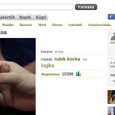
akértők
Napló
Súgó
Háziállat
Háztartás
Mobil
Oktatás
Szabadidő
Számítástechnika
ása
vid
Felvéve:
14 éve
rubik kocka
Címkék:
,
,
4x4
A v
logika
mut
Koc
10306
Megtekintve:
Vid