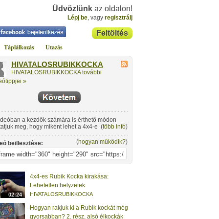
Üdvözlünk
az oldalon!
Lépj be
, vagy
regisztrálj
Feltöltés
Táplálkozás
Utazás
HIVATALOSRUBIKKOCKA
HIVATALOSRUBIKKOCKA további
eótippjei »
ideóban a kezdők számára is érthető módon
atjuk meg, hogy miként lehet a 4x4-es Rubik
(
több infó
)
kát kirakni.
(
hogyan működik?
)
eó beillesztése:
4x4-es Rubik Kocka kirakása:
Lehetetlen helyzetek
HIVATALOSRUBIKKOCKA
02:24
Hogyan rakjuk ki a Rubik kockát még
gyorsabban? 2. rész, alsó élkockák