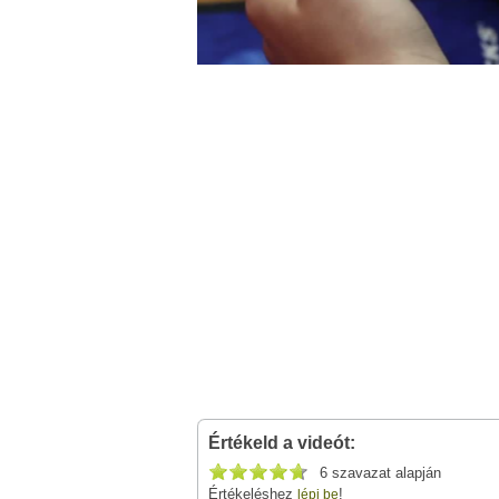
Értékeld a videót:
6 szavazat alapján
Értékeléshez
!
lépj be