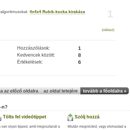
1
s algoritmusokat:
4x4x4 Rubik-kocka kirakása
(válasz)
1
Hozzászólások:
8
Kedvencek között:
6
Értékelések:
za az előző oldalra
az oldal tetejére
tovább a főoldalra »
u-n?
Tölts fel videótippet
Szólj hozzá
 van olyan tipped, amit megosztanál a
Miután megnézted, vagy elolvastad a