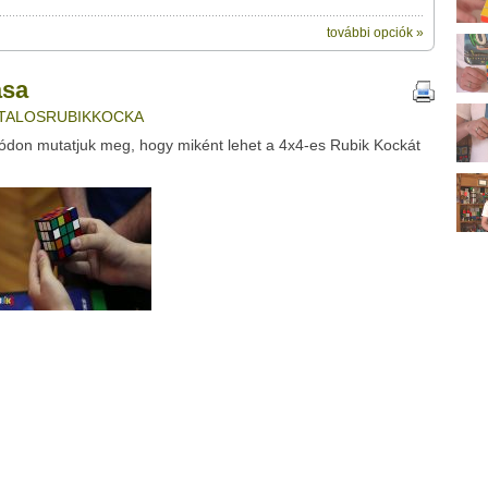
további opciók »
ik:
megosztásához használhatod a saját leveleződet
ideótipp
,
ása
ubhoz sem.
IVATALOSRUBIKKOCKA
Üzenet (opcionális):
ódon mutatjuk meg, hogy miként lehet a 4x4-es Rubik Kockát
!
ink között
Google
Digg