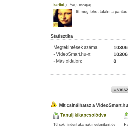
karfiol
(11 éve, 9 hónapja)
Itt meg lehet találni a paritá
Statisztika
10306
Megtekintések száma:
10306
- VideoSmart.hu-n:
0
- Más oldalon:
« viss
Mit csinálhatsz a VideoSmart.h
Tanulj kikapcsolódva
Túl sokmindent akarnak megtanítani, de
Ha