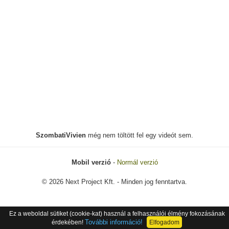
SzombatiVivien
még nem töltött fel egy videót sem.
Mobil verzió
-
Normál verzió
© 2026 Next Project Kft. - Minden jog fenntartva.
Ez a weboldal sütiket (cookie-kat) használ a felhasználói élmény fokozásának
További információ!
érdekében!
Elfogadom