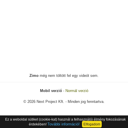
Zimo
még nem töltött fel egy videót sem.
Mobil verzió
-
Normál verzió
© 2026 Next Project Kft. - Minden jog fenntartva.
Ez a weboldal sütiket (cookie-kat) használ a felhasználói élmény fokozásának
További információ!
érdekében!
Elfogadom