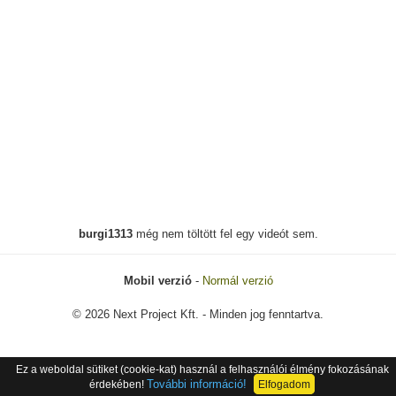
burgi1313
még nem töltött fel egy videót sem.
Mobil verzió
-
Normál verzió
© 2026 Next Project Kft. - Minden jog fenntartva.
Ez a weboldal sütiket (cookie-kat) használ a felhasználói élmény fokozásának
További információ!
érdekében!
Elfogadom