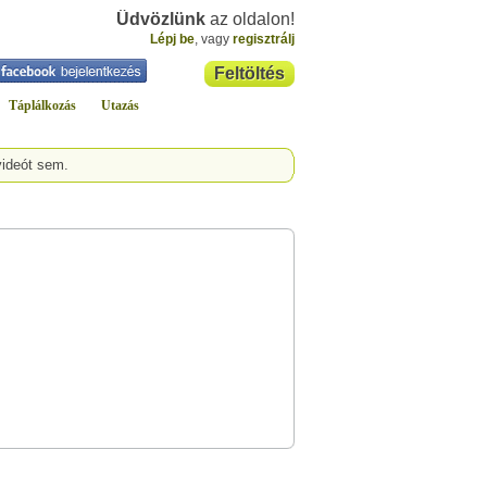
Üdvözlünk
az oldalon!
Lépj be
, vagy
regisztrálj
Feltöltés
Táplálkozás
Utazás
videót sem.