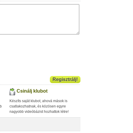
Regisztrálj!
Csinálj klubot
Készíts saját klubot, ahová mások is
bb
csatlakozhatnak, és közösen egyre
nagyobb videóbázist hozhattok létre!