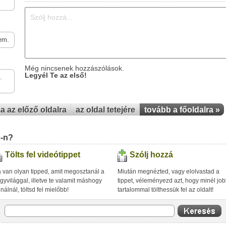
em.
Még nincsenek hozzászólások.
Legyél Te az első!
.
za az előző oldalra
az oldal tetejére
tovább a főoldalra »
u-n?
Tölts fel videótippet
Szólj hozzá
 van olyan tipped, amit megosztanál a
Miután megnézted, vagy elolvastad a
gyvilággal, illetve te valamit máshogy
tippet, véleményezd azt, hogy minél jo
inálnál, töltsd fel mielőbb!
tartalommal tölthessük fel az oldalt!