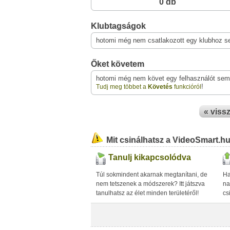
0 db
Klubtagságok
hotomi még nem csatlakozott egy klubhoz s
Őket követem
hotomi még nem követ egy felhasználót sem
!
Tudj meg többet a
Követés
funkcióról
« viss
Mit csinálhatsz a VideoSmart.h
Tanulj kikapcsolódva
Túl sokmindent akarnak megtanítani, de
Ha
nem tetszenek a módszerek? Itt játszva
na
tanulhatsz az élet minden területéről!
cs