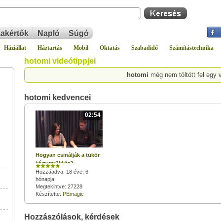
akértők
Napló
Súgó
Háziállat
Háztartás
Mobil
Oktatás
Szabadidő
Számítástechnika
hotomi videótippjei
hotomi
még nem töltött fel egy 
hotomi kedvencei
02:54
Hogyan csinálják a tükör
kártyatrükköt?
Hozzáadva: 18 éve, 6
hónapja
Megtekintve: 27228
Készítette:
PEmagic
Hozzászólások, kérdések