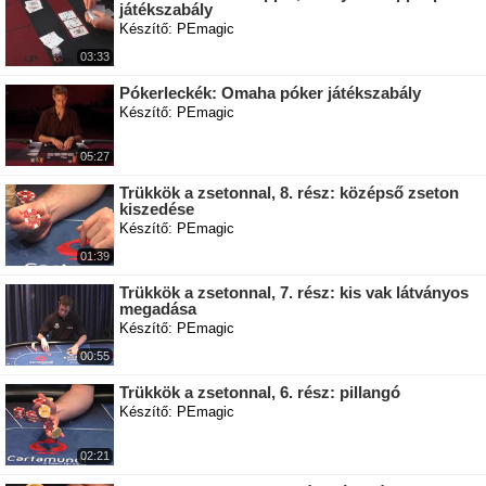
játékszabály
Készítő: PEmagic
03:33
Pókerleckék: Omaha póker játékszabály
Készítő: PEmagic
05:27
Trükkök a zsetonnal, 8. rész: középső zseton
kiszedése
Készítő: PEmagic
01:39
Trükkök a zsetonnal, 7. rész: kis vak látványos
megadása
Készítő: PEmagic
00:55
Trükkök a zsetonnal, 6. rész: pillangó
Készítő: PEmagic
02:21