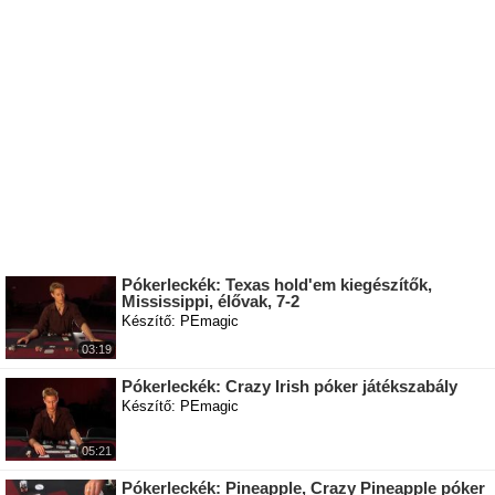
Pókerleckék: Texas hold'em kiegészítők,
Mississippi, élővak, 7-2
Készítő: PEmagic
03:19
Pókerleckék: Crazy Irish póker játékszabály
Készítő: PEmagic
05:21
Pókerleckék: Pineapple, Crazy Pineapple póker