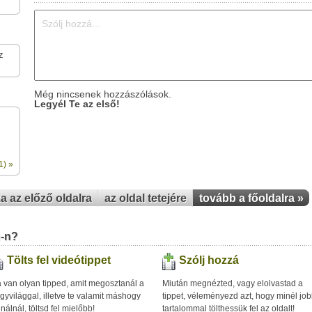
z
Még nincsenek hozzászólások.
Legyél Te az első!
1) »
za az előző oldalra
az oldal tetejére
tovább a főoldalra »
u-n?
Tölts fel videótippet
Szólj hozzá
 van olyan tipped, amit megosztanál a
Miután megnézted, vagy elolvastad a
gyvilággal, illetve te valamit máshogy
tippet, véleményezd azt, hogy minél jo
inálnál, töltsd fel mielőbb!
tartalommal tölthessük fel az oldalt!