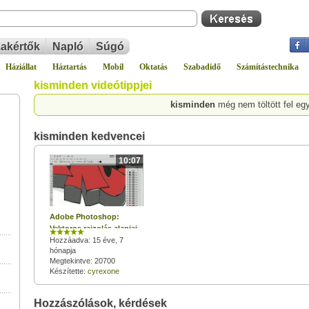
akértők
Napló
Súgó
Háziállat
Háztartás
Mobil
Oktatás
Szabadidő
Számítástechnika
kisminden videótippjei
kisminden
még nem töltött fel eg
kisminden kedvencei
10:07
Adobe Photoshop:
Vektoros rajzolás alapjai
Hozzáadva: 15 éve, 7
hónapja
Megtekintve: 20700
Készítette:
cyrexone
Hozzászólások, kérdések