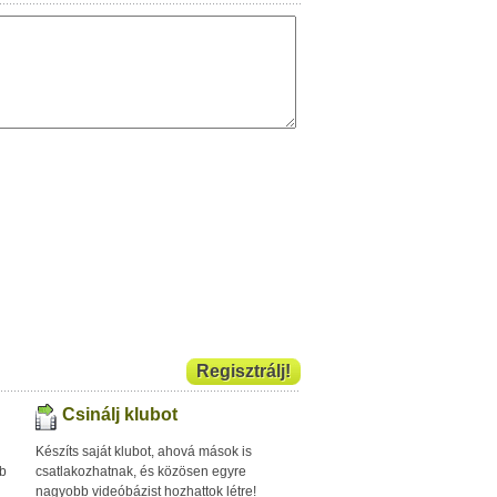
Regisztrálj!
Csinálj klubot
Készíts saját klubot, ahová mások is
bb
csatlakozhatnak, és közösen egyre
nagyobb videóbázist hozhattok létre!