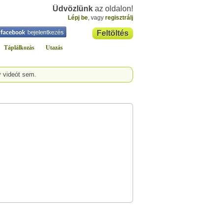
Üdvözlünk
az oldalon!
Lépj be
, vagy
regisztrálj
Feltöltés
Táplálkozás
Utazás
y videót sem.