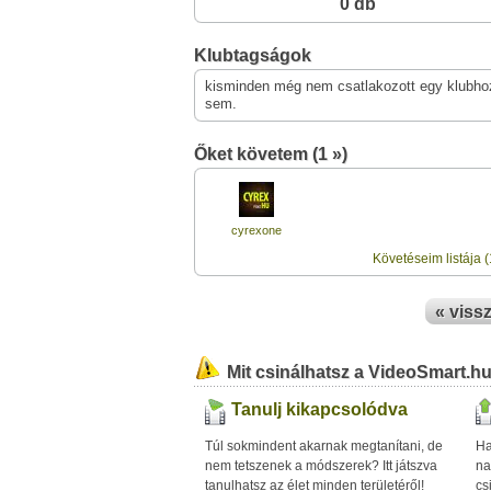
0 db
Klubtagságok
kisminden még nem csatlakozott egy klubho
sem.
Őket követem (1 »)
cyrexone
Követéseim listája (
« viss
Mit csinálhatsz a VideoSmart.h
Tanulj kikapcsolódva
Túl sokmindent akarnak megtanítani, de
Ha
nem tetszenek a módszerek? Itt játszva
na
tanulhatsz az élet minden területéről!
cs