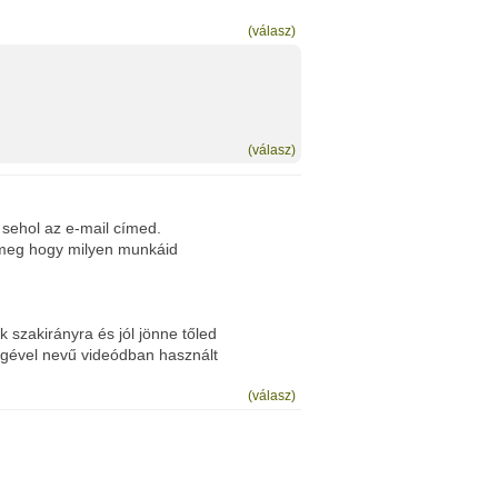
(válasz)
(válasz)
 sehol az e-mail címed.
, meg hogy milyen munkáid
szakirányra és jól jönne tőled
ségével nevű videódban használt
(válasz)