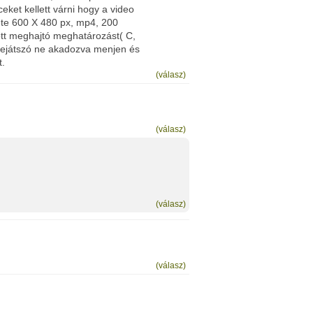
ceket kellett várni hogy a video
ete 600 X 480 px, mp4, 200
zott meghajtó meghatározást( C,
t lejátszó ne akadozva menjen és
t.
(válasz)
(válasz)
(válasz)
(válasz)