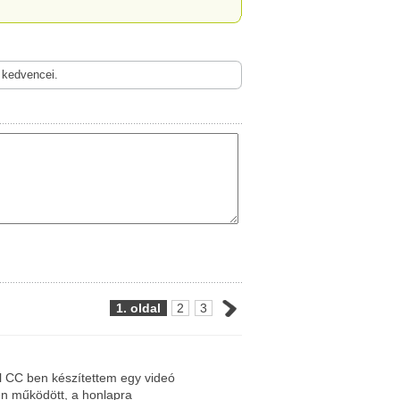
 kedvencei.
1. oldal
2
3
al CC ben készítettem egy videó
en működött, a honlapra