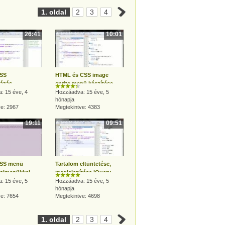
1. oldal
2
3
4
26:41
10:01
SS
HTML és CSS image
mázás
sprite menü készítése
: 15 éve, 4
egyszerűen
Hozzáadva: 15 éve, 5
hónapja
ve: 2967
Megtekintve: 4383
19:11
09:51
CSS menü
Tartalom eltüntetése,
 almenükkel
megjelenítése jQuery
: 15 éve, 5
segítségével
Hozzáadva: 15 éve, 5
hónapja
ve: 7654
Megtekintve: 4698
1. oldal
2
3
4