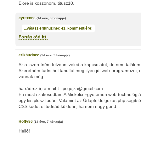
Elore is koszonom. titusz10.
cyrexone
(14 éve, 5 hónapja)
...válasz
erikhuzinec
41. kommentjére:
Forráskód itt.
erikhuzinec
(14 éve, 5 hónapja)
Szia. szeretném felvenni veled a kapcsolatot, de nem találom
Szeretném tudni hol tanultál meg ilyen jól web-programozni
vannak még ...
ha ráérsz írj e-mail-t : pcgejza@gmail.com
Én most szakosodtam A Miskolci Egyetemen web-technológiák 
egy kis plusz tudás. Valamint az Űrlapfeldolgozás php segít
CSS kódot el tudnád küldeni , ha nem nagy gond...
Hoffy86
(14 éve, 7 hónapja)
Helló!