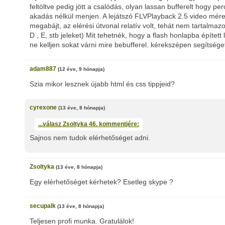
feltöltve pedig jött a csalódás, olyan lassan bufferelt hogy per
akadás nélkül menjen. A lejátszó FLVPlayback 2.5 video mér
megabájt, az elérési útvonal relatív volt, tehát nem tartalma
D , E, stb jeleket) Mit tehetnék, hogy a flash honlapba építet
ne kelljen sokat várni mire bebufferel. kérekszépen segítsége
adam887
(12 éve, 9 hónapja)
Szia mikor lesznek újabb html és css tippjeid?
cyrexone
(13 éve, 8 hónapja)
...válasz
Zsoltyka
46. kommentjére:
Sajnos nem tudok elérhetőséget adni.
Zsoltyka
(13 éve, 8 hónapja)
Egy elérhetőséget kérhetek? Esetleg skype ?
secupalk
(13 éve, 8 hónapja)
Teljesen profi munka. Gratulálok!