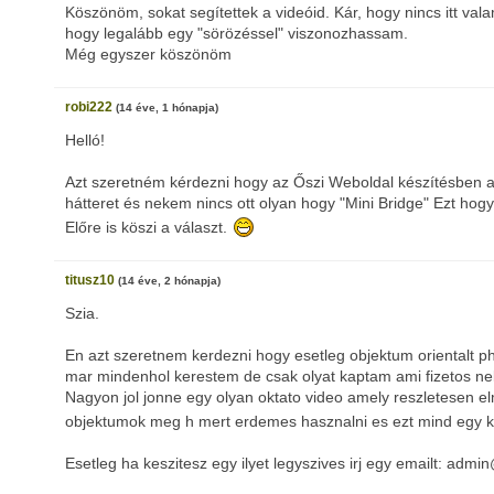
Köszönöm, sokat segítettek a videóid. Kár, hogy nincs itt va
hogy legalább egy "sörözéssel" viszonozhassam.
Még egyszer köszönöm
robi222
(14 éve, 1 hónapja)
Helló!
Azt szeretném kérdezni hogy az Őszi Weboldal készítésben ami
hátteret és nekem nincs ott olyan hogy "Mini Bridge" Ezt hog
Előre is köszi a választ.
titusz10
(14 éve, 2 hónapja)
Szia.
En azt szeretnem kerdezni hogy esetleg objektum orientalt php
mar mindenhol kerestem de csak olyat kaptam ami fizetos ne
Nagyon jol jonne egy olyan oktato video amely reszletesen el
objektumok meg h mert erdemes hasznalni es ezt mind egy k
Esetleg ha keszitesz egy ilyet legyszives irj egy emailt: admi