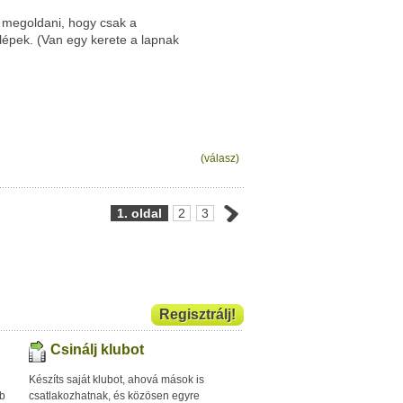
 megoldani, hogy csak a
lépek. (Van egy kerete a lapnak
(válasz)
1. oldal
2
3
Regisztrálj!
Csinálj klubot
Készíts saját klubot, ahová mások is
bb
csatlakozhatnak, és közösen egyre