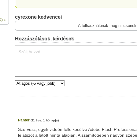
cyrexone kedvencei
4) »
A felhasználónak még nincsenek
Hozzászólások, kérdések
Panter
(11 éve, 1 hónapja)
Szervusz, egyik videón fellelkesülve Adobe Flash Profession
lejátszót a látott minta alapján. A számítógépen nagyon szép