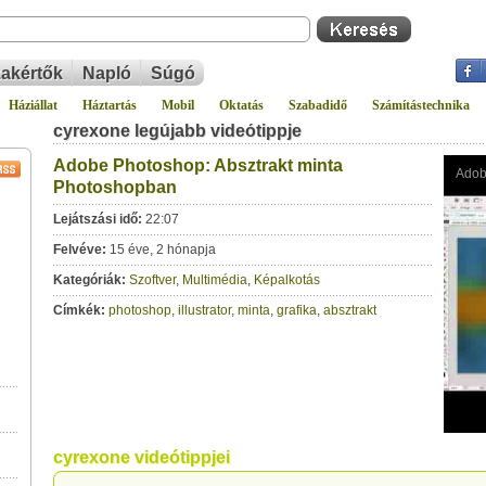
akértők
Napló
Súgó
Háziállat
Háztartás
Mobil
Oktatás
Szabadidő
Számítástechnika
cyrexone legújabb videótippje
Adobe Photoshop: Absztrakt minta
Photoshopban
Lejátszási idő:
22:07
Felvéve:
15 éve, 2 hónapja
Kategóriák:
Szoftver
,
Multimédia
,
Képalkotás
Címkék:
photoshop
,
illustrator
,
minta
,
grafika
,
absztrakt
cyrexone videótippjei