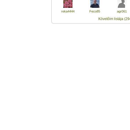
reka4444
Feco85
agr061
Követőim listája (29