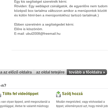
Egy kis segítséget szeretnék kérni.
Röviden: Egy weblapot csinálgatok, de egyenlőre nem tudom
középső box tartalma változzon amikor a menüpontok között 
és külön html-ben a menüpontokhoz tartozó tartalmak.)
Ebben szeretném a segítségedet kérni.
Előre is köszönöm.
E-mail: ubul2008@freemail.hu
za az előző oldalra
az oldal tetejére
tovább a főoldalra »
u-n?
Tölts fel videótippet
Szólj hozzá
 van olyan tipped, amit megosztanál a
Miután megnézted, vagy elolvastad a
gyvilággal, illetve te valamit máshogy
tippet, véleményezd azt, hogy minél jo