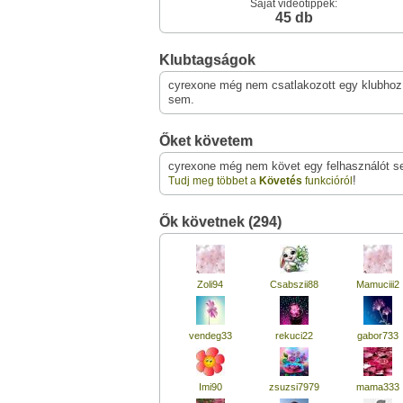
Saját videótippek:
45 db
Klubtagságok
cyrexone még nem csatlakozott egy klubhoz
sem.
Őket követem
cyrexone még nem követ egy felhasználót s
!
Tudj meg többet a
Követés
funkcióról
Ők követnek (294)
Zoli94
Csabszii88
Mamuciii2
vendeg33
rekuci22
gabor733
Imi90
zsuzsi7979
mama333