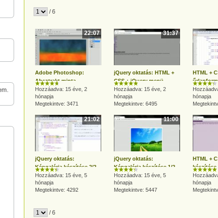
/ 6
22:07
31:37
Adobe Photoshop:
jQuery oktatás: HTML +
HTML + C
Absztrakt minta
CSS + jQuery menü
űrlapfor
em.
Photoshopban
Hozzáadva: 15 éve, 2
Hozzáadva: 15 éve, 2
Hozzáadva
hónapja
hónapja
hónapja
Megtekintve: 3471
Megtekintve: 6495
Megtekint
21:02
11:00
jQuery oktatás:
jQuery oktatás:
HTML + 
Képgaléria készítése 2/2
Képgaléria készítése 1/2
készítése
Hozzáadva: 15 éve, 5
Hozzáadva: 15 éve, 5
Hozzáadva
hónapja
hónapja
hónapja
Megtekintve: 4292
Megtekintve: 5447
Megtekint
/ 6