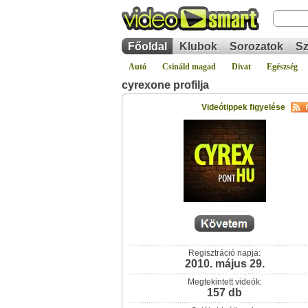
Főoldal
Klubok
Sorozatok
Sz
Autó
Csináld magad
Divat
Egészség
cyrexone profilja
Videótippek figyelése
Regisztráció napja:
2010. május 29.
Megtekintett videók:
157 db