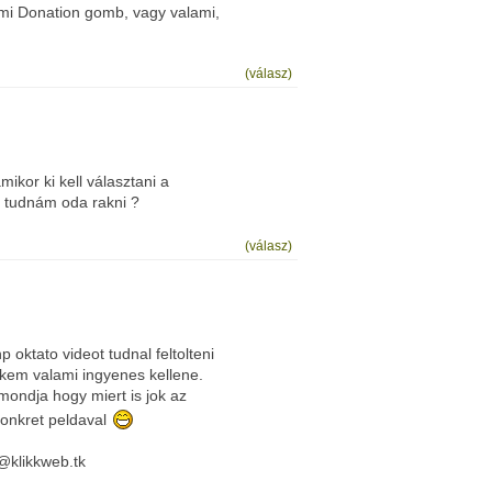
lami Donation gomb, vagy valami,
(válasz)
kor ki kell választani a
y tudnám oda rakni ?
(válasz)
 oktato videot tudnal feltolteni
kem valami ingyenes kellene.
mondja hogy miert is jok az
onkret peldaval
n@klikkweb.tk