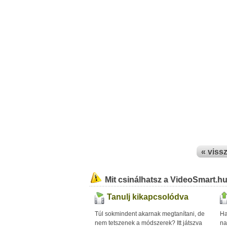
« viss
Mit csinálhatsz a VideoSmart.h
Tanulj kikapcsolódva
Túl sokmindent akarnak megtanítani, de
Ha
nem tetszenek a módszerek? Itt játszva
na