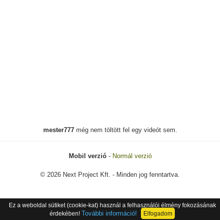
mester777
még nem töltött fel egy videót sem.
Mobil verzió
-
Normál verzió
© 2026 Next Project Kft. - Minden jog fenntartva.
Ez a weboldal sütiket (cookie-kat) használ a felhasználói élmény fokozásának
További információ!
érdekében!
Elfogadom