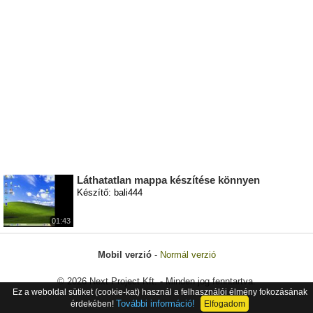
Láthatatlan mappa készítése könnyen
Készítő: bali444
01:43
Mobil verzió
-
Normál verzió
© 2026 Next Project Kft. - Minden jog fenntartva.
Ez a weboldal sütiket (cookie-kat) használ a felhasználói élmény fokozásának
További információ!
érdekében!
Elfogadom