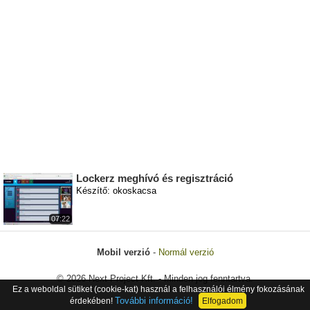
Lockerz meghívó és regisztráció
Készítő: okoskacsa
07:22
Mobil verzió
-
Normál verzió
© 2026 Next Project Kft. - Minden jog fenntartva.
Ez a weboldal sütiket (cookie-kat) használ a felhasználói élmény fokozásának
További információ!
érdekében!
Elfogadom