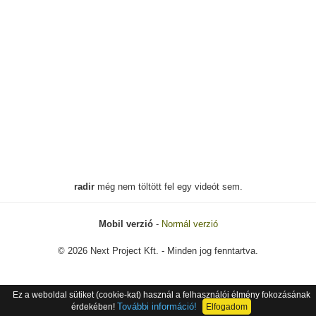
radir
még nem töltött fel egy videót sem.
Mobil verzió
-
Normál verzió
© 2026 Next Project Kft. - Minden jog fenntartva.
Ez a weboldal sütiket (cookie-kat) használ a felhasználói élmény fokozásának
További információ!
érdekében!
Elfogadom