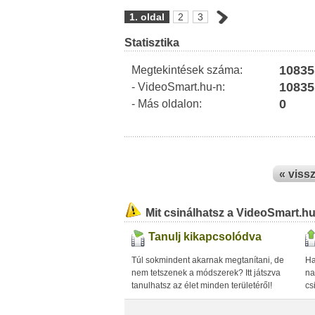
1. oldal
2
3
Statisztika
10835
Megtekintések száma:
10835
- VideoSmart.hu-n:
0
- Más oldalon:
« viss
Mit csinálhatsz a VideoSmart.h
Tanulj kikapcsolódva
Túl sokmindent akarnak megtanítani, de
Ha
nem tetszenek a módszerek? Itt játszva
na
tanulhatsz az élet minden területéről!
cs