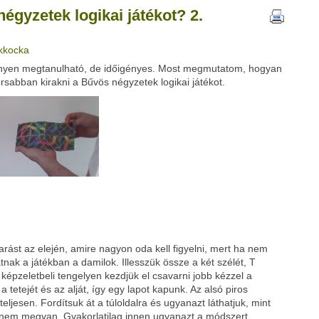
égyzetek logikai játékot? 2.
ikkocka
Google
Digg
nyen megtanulható, de időigényes. Most megmutatom, hogyan
rsabban kirakni a Bűvös négyzetek logikai játékot.
ást az elején, amire nagyon oda kell figyelni, mert ha nem
ak a játékban a damilok. Illesszük össze a két szélét, T
 képzeletbeli tengelyen kezdjük el csavarni jobb kézzel a
 a tetejét és az alját, így egy lapot kapunk. Az alsó piros
teljesen. Fordítsuk át a túloldalra és ugyanazt láthatjuk, mint
dnem megvan. Gyakorlatilag innen ugyanazt a módszert