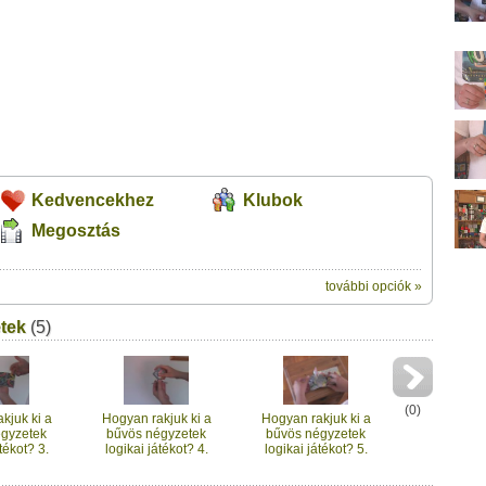
Kedvencekhez
Klubok
Megosztás
további opciók »
ik:
gikai játékot? 2. rész, gyors módszer" című videótipp
tek
(5)
veleződet
,
vagy
ezt a felületet:
Üzenet (opcionális):
!
ink között
(
0
)
kjuk ki a
Hogyan rakjuk ki a
Hogyan rakjuk ki a
égyzetek
bűvös négyzetek
bűvös négyzetek
tékot? 3.
logikai játékot? 4.
logikai játékot? 5.
everés
rész, alakzatok
rész, 12 darabos
változat