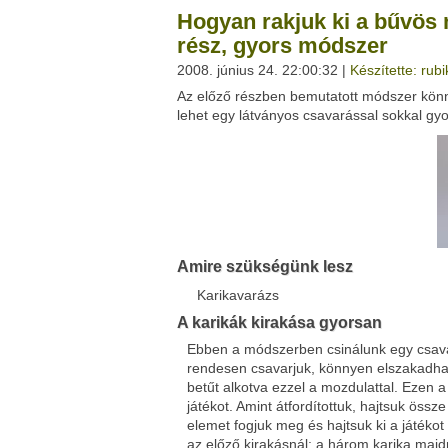
Hogyan rakjuk ki a bűvös n
rész, gyors módszer
2008. június 24. 22:00:32 |
Készítette: rub
Facebook
Twitter
Az előző részben bemutatott módszer kön
Del.icio.us
Live
lehet egy látványos csavarással sokkal gyo
Amire szükségünk lesz
Karikavarázs
A karikák kirakása gyorsan
Ebben a módszerben csinálunk egy csavar
rendesen csavarjuk, könnyen elszakadhatn
betűt alkotva ezzel a mozdulattal. Ezen a
játékot. Amint átfordítottuk, hajtsuk össze
elemet fogjuk meg és hajtsuk ki a játékot 
az előző kirakásnál: a három karika maj