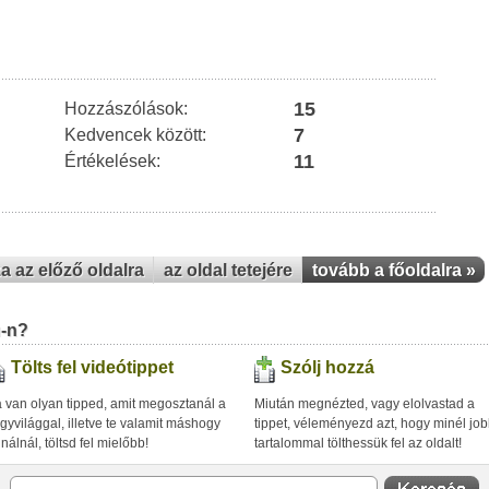
15
Hozzászólások:
7
Kedvencek között:
11
Értékelések:
za az előző oldalra
az oldal tetejére
tovább a főoldalra »
u-n?
Tölts fel videótippet
Szólj hozzá
 van olyan tipped, amit megosztanál a
Miután megnézted, vagy elolvastad a
gyvilággal, illetve te valamit máshogy
tippet, véleményezd azt, hogy minél jo
inálnál, töltsd fel mielőbb!
tartalommal tölthessük fel az oldalt!