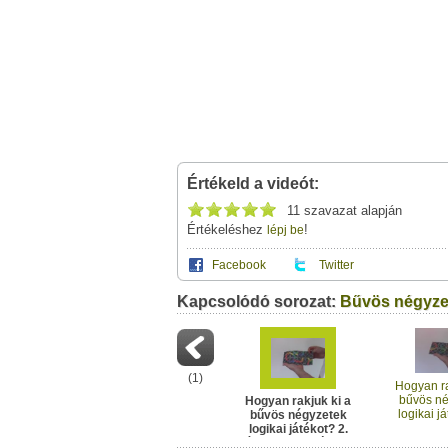
Értékeld a videót:
11 szavazat alapján
Értékeléshez
!
lépj be
Facebook
Twitter
Kapcsolódó sorozat:
Ez a videótipp a következő klub(ok)ba tartoz
A(z) "Hogyan rakjuk ki a bűvös négyzetek lo
Bűvös négyze
megosztásához használhatod a saját le
Rubik kocka Rajongói Klub
Neved:
Ha van egy kis időd,
nézz szét meglévő klubja
(
1
)
E-mail címed:
Hogyan ra
bűvös n
Hogyan rakjuk ki a
logikai já
bűvös négyzetek
Címzett e-mail címe:
rész, k
logikai játékot? 2.
rész, gyors módszer