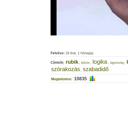
Felvéve:
18 éve, 1 hónapja
logika
rubik
Címkék:
,
,
,
,
bűvös
ügyesség
szórakozás
szabadidő
,
10835
Megtekintve: