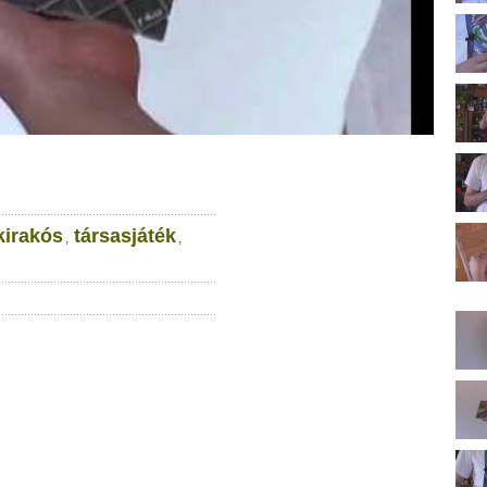
kirakós
társasjáték
,
,