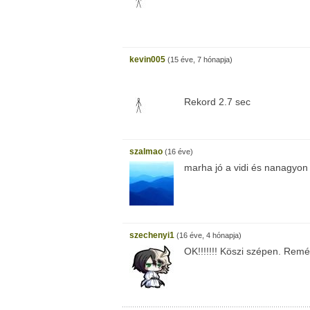
kevin005
(15 éve, 7 hónapja)
Rekord 2.7 sec
szalmao
(16 éve)
marha jó a vidi és nanagyo
szechenyi1
(16 éve, 4 hónapja)
OK!!!!!!! Köszi szépen. Rem