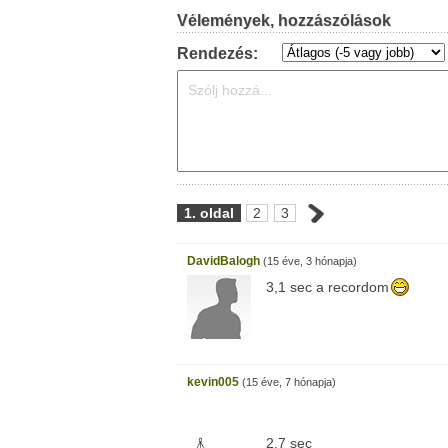
Vélemények, hozzászólások
Rendezés:
1. oldal
2
3
DavidBalogh
(15 éve, 3 hónapja)
3,1 sec a recordom
kevin005
(15 éve, 7 hónapja)
2.7 sec