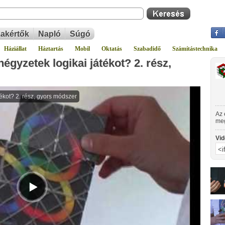
akértők
Napló
Súgó
Háziállat
Háztartás
Mobil
Oktatás
Szabadidő
Számítástechnika
égyzetek logikai játékot? 2. rész,
Az 
meg
hog
gyo
Vid
ját