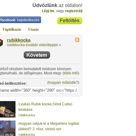
Üdvözlünk
az oldalon!
Lépj be
, vagy
regisztrálj
Feltöltés
Táplálkozás
Utazás
rubikkocka
rubikkocka további videótippjei »
előző részben bemutatott módszer könnyen
tanulható, de időigényes. Most megmutatom,
(
több infó
)
yan lehet egy látványos csavarással sokkal
rsabban kirakni a Bűvös négyzetek logikai
(
hogyan működik?
)
eó beillesztése:
ékot.
Lyukas Rubik kocka (Void Cube)
kirakása
rubikkocka
03:44
Hogyan rakjuk ki a Megaminx logikai
játékot? 2. rész, utolsó sor
rubikkocka
05:52