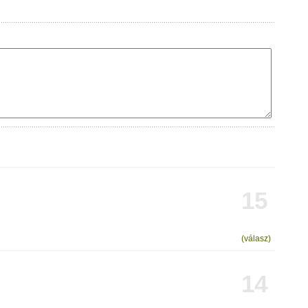
15
(válasz)
14