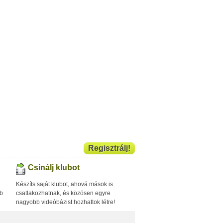
Regisztrálj!
Csinálj klubot
Készíts saját klubot, ahová mások is
bb
csatlakozhatnak, és közösen egyre
nagyobb videóbázist hozhattok létre!