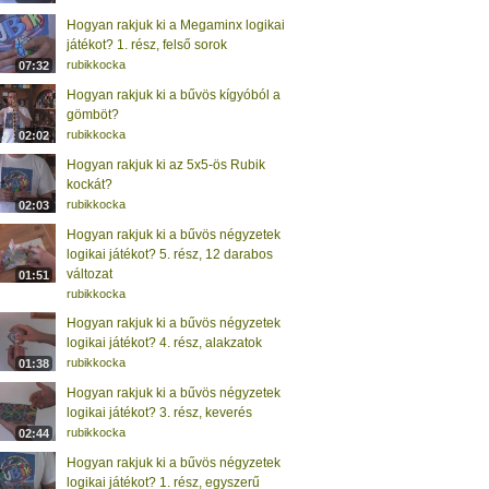
Hogyan rakjuk ki a Megaminx logikai
játékot? 1. rész, felső sorok
rubikkocka
07:32
Hogyan rakjuk ki a bűvös kígyóból a
gömböt?
rubikkocka
02:02
Hogyan rakjuk ki az 5x5-ös Rubik
kockát?
rubikkocka
02:03
Hogyan rakjuk ki a bűvös négyzetek
logikai játékot? 5. rész, 12 darabos
változat
01:51
rubikkocka
Hogyan rakjuk ki a bűvös négyzetek
logikai játékot? 4. rész, alakzatok
rubikkocka
01:38
Hogyan rakjuk ki a bűvös négyzetek
logikai játékot? 3. rész, keverés
rubikkocka
02:44
Hogyan rakjuk ki a bűvös négyzetek
logikai játékot? 1. rész, egyszerű