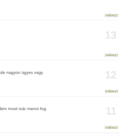
(válasz)
13
(válasz)
12
n de nagyon ügyes vagy
(válasz)
11
élem most már menni fog.
(válasz)