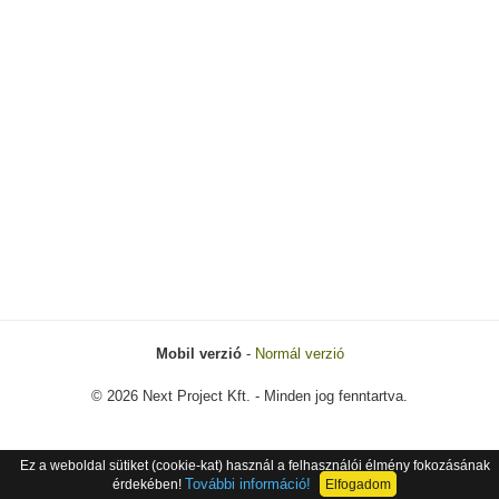
Mobil verzió
-
Normál verzió
© 2026 Next Project Kft. - Minden jog fenntartva.
Ez a weboldal sütiket (cookie-kat) használ a felhasználói élmény fokozásának
További információ!
érdekében!
Elfogadom