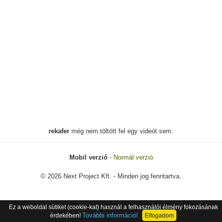
rekafer
még nem töltött fel egy videót sem.
Mobil verzió
-
Normál verzió
© 2026 Next Project Kft. - Minden jog fenntartva.
Ez a weboldal sütiket (cookie-kat) használ a felhasználói élmény fokozásának
További információ!
érdekében!
Elfogadom