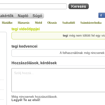
akértők
Napló
Súgó
Háziállat
Háztartás
Mobil
Oktatás
Szabadidő
Számítástechnika
tegi videótippjei
tegi
még nem töltött fel egy vi
tegi kedvencei
A felhasználónak még nincsenek
Hozzászólások, kérdések
Még nincsenek hozzászólások.
Legyél Te az első!