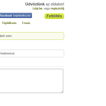
Üdvözlünk
az oldalon!
Lépj be
, vagy
regisztrálj
Feltöltés
Táplálkozás
Utazás
deót sem.
 kedvencei.