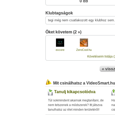
0 db
Klubtagságok
tegi még nem csatlakozott egy klubhoz sem.
Őket követem (2 »)
excore
ZeroCool.hu
Követéseim listája (
« viss
Mit csinálhatsz a VideoSmart.h
Tanulj kikapcsolódva
Túl sokmindent akarnak megtanítani, de
Ha
nem tetszenek a módszerek? Itt játszva
na
tanulhatsz az élet minden területéről!
cs