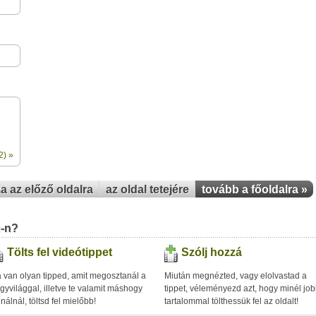
2) »
za az előző oldalra
az oldal tetejére
tovább a főoldalra »
u-n?
Tölts fel videótippet
Szólj hozzá
 van olyan tipped, amit megosztanál a
Miután megnézted, vagy elolvastad a
gyvilággal, illetve te valamit máshogy
tippet, véleményezd azt, hogy minél jo
inálnál, töltsd fel mielőbb!
tartalommal tölthessük fel az oldalt!