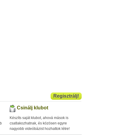
Regisztrálj!
Csinálj klubot
Készíts saját klubot, ahová mások is
bb
csatlakozhatnak, és közösen egyre
nagyobb videóbázist hozhattok létre!