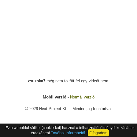
zsuzska3
még nem töltött fel egy videót sem.
Mobil verzió
-
Normál verzió
© 2026 Next Project Kft. - Minden jog fenntartva.
Ez a weboldal sütiket (cookie-kat) használ a felhasználói élmény fokozásának
További információ!
érdekében!
Elfogadom