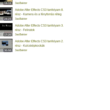
3asBakter
19:19
Adobe After Effects CS3 tanfolyam 8.
rész - Kamera és a fényforrás réteg
3asBakter
24:23
Adobe After Effects CS3 tanfolyam 3.
rész - Feliratok
3asBakter
17:20
Adobe After Effects CS3 tanfolyam 2.
rész - Kulcsképkockák
3asBakter
30:58