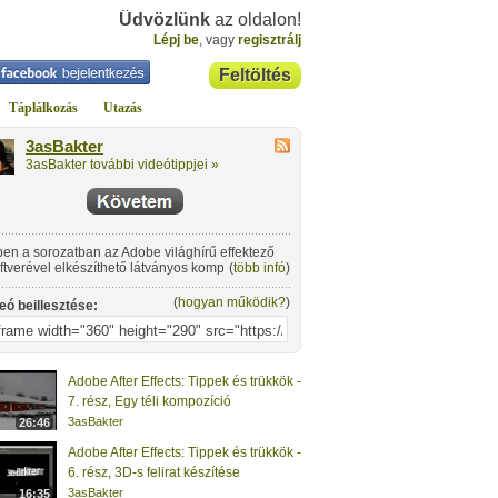
Üdvözlünk
az oldalon!
Lépj be
, vagy
regisztrálj
Feltöltés
Táplálkozás
Utazás
3asBakter
3asBakter további videótippjei »
en a sorozatban az Adobe világhírű effektező
ftverével elkészíthető látványos kompozíciókat
(
több infó
)
ok bemutatni. A második részben egy főcím
iratot hozok létre.
(
hogyan működik?
)
eó beillesztése:
Adobe After Effects: Tippek és trükkök -
7. rész, Egy téli kompozíció
3asBakter
26:46
Adobe After Effects: Tippek és trükkök -
6. rész, 3D-s felirat készítése
3asBakter
16:35