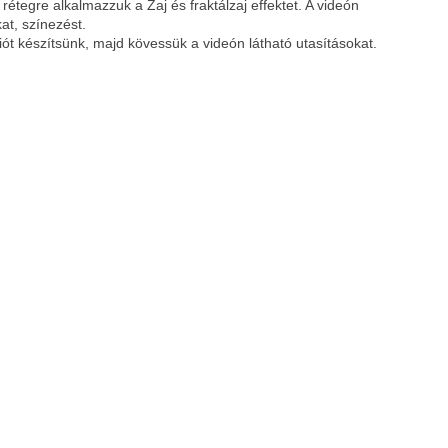
a rétegre alkalmazzuk a Zaj és fraktálzaj effektet. A videón
at, színezést.
iót készítsünk, majd kövessük a videón látható utasításokat.