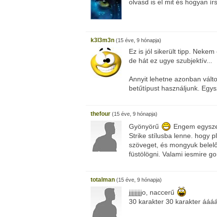
olvasd is el mit és hogyan írs
k3l3m3n
(15 éve, 9 hónapja)
Ez is jól sikerült tipp. Nekem
de hát ez ugye szubjektív...
Annyit lehetne azonban válto
betűtípust használjunk. Egy
thefour
(15 éve, 9 hónapja)
Gyönyörű
Engem egyszer
Strike stílusba lenne. hogy p
szöveget, és mongyuk belelőne
füstölögni. Valami iesmire g
totalman
(15 éve, 9 hónapja)
jjjjjjjjjo, naccerű
30 karakter 30 karakter áá