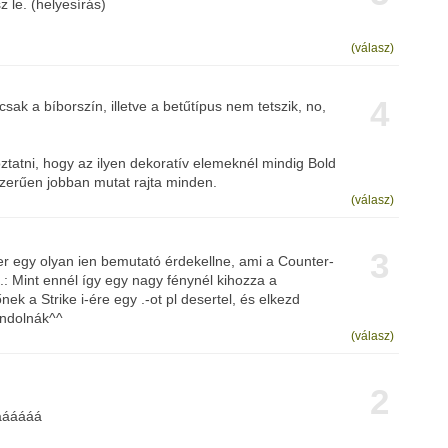
z le. (helyesírás)
(válasz)
4
 csak a bíborszín, illetve a betűtípus nem tetszik, no,
ztatni, hogy az ilyen dekoratív elemeknél mindig Bold
szerűen jobban mutat rajta minden.
(válasz)
3
 egy olyan ien bemutató érdekellne, ami a Counter-
l.: Mint ennél így egy nagy fénynél kihozza a
k a Strike i-ére egy .-ot pl desertel, és elkezd
ondolnák^^
(válasz)
2
ááááááá