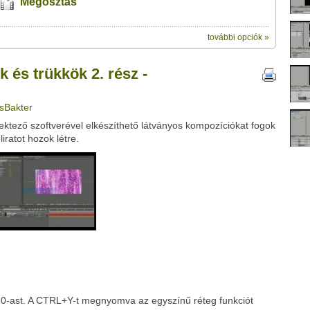
Megosztás
további opciók »
ik:
 2. rész - Részecske főcím felirat / 1" című videótipp
k és trükkök 2. rész -
veleződet
,
vagy
ezt a felületet:
ubhoz sem.
Üzenet (opcionális):
asBakter
!
ink között
ektező szoftverével elkészíthető látványos kompozíciókat fogok
iratot hozok létre.
Google
Digg
80-ast. A CTRL+Y-t megnyomva az egyszínű réteg funkciót