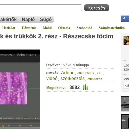
akértők
Napló
Súgó
Háziállat
Háztartás
Mobil
Oktatás
Szabadidő
Számítástechnika
k és trükkök 2. rész - Részecske főcím
Felvéve:
15 éve, 9 hónapja
Ebb
szo
Adobe
Címkék:
,
,
,
after effects
cs5
fog
fel
videó
szerkesztés
,
,
effektezés
Vid
8882
Megtekintve: