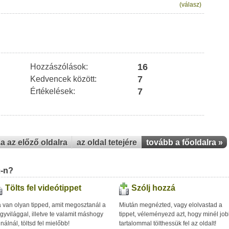
(válasz)
16
Hozzászólások:
7
Kedvencek között:
7
Értékelések:
za az előző oldalra
az oldal tetejére
tovább a főoldalra »
u-n?
Tölts fel videótippet
Szólj hozzá
 van olyan tipped, amit megosztanál a
Miután megnézted, vagy elolvastad a
gyvilággal, illetve te valamit máshogy
tippet, véleményezd azt, hogy minél jo
inálnál, töltsd fel mielőbb!
tartalommal tölthessük fel az oldalt!