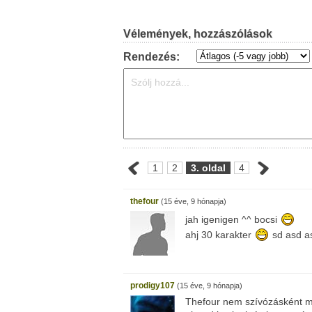
Vélemények, hozzászólások
Rendezés:
1
2
3. oldal
4
thefour
(15 éve, 9 hónapja)
jah igenigen ^^ bocsi
ahj 30 karakter
sd asd as
prodigy107
(15 éve, 9 hónapja)
Thefour nem szívózásként m