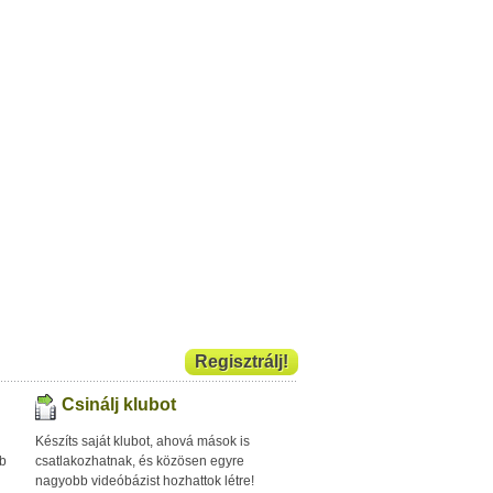
Regisztrálj!
Csinálj klubot
Készíts saját klubot, ahová mások is
bb
csatlakozhatnak, és közösen egyre
nagyobb videóbázist hozhattok létre!