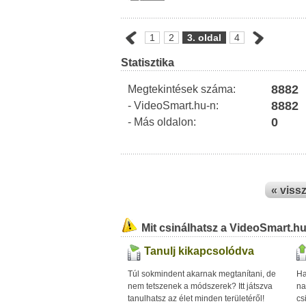
1
2
3. oldal
4
Statisztika
8882
Megtekintések száma:
8882
- VideoSmart.hu-n:
0
- Más oldalon:
« viss
Mit csinálhatsz a VideoSmart.h
Tanulj kikapcsolódva
Túl sokmindent akarnak megtanítani, de
Ha
nem tetszenek a módszerek? Itt játszva
na
tanulhatsz az élet minden területéről!
cs