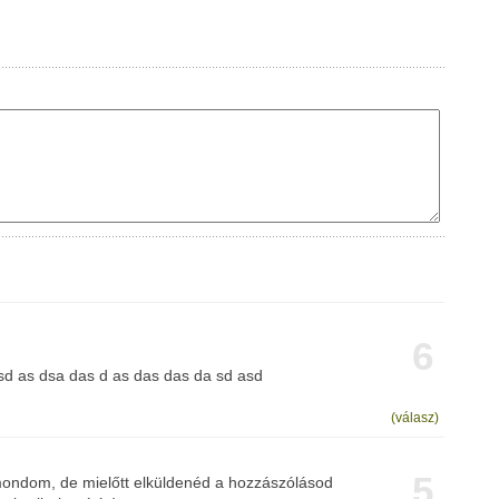
6
d as dsa das d as das das da sd asd
(válasz)
5
ondom, de mielőtt elküldenéd a hozzászólásod