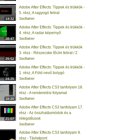
Adobe After Effects: Tippek és trükkök -
5. rész, A ragyogó felirat
3asBakter
14:32
Adobe After Effects: Tippek és trükkök -
4. rész, A radar képernyő
3asBakter
28:47
Adobe After Effects: Tippek és trükkök
3. rész - Részecske főcím felirat / 2
3asBakter
29:52
Adobe After Effects: Tippek és trükkök -
1. rész, A Föld nevű bolygó
3asBakter
24:25
Adobe After Effects CS3 tanfolyam 18.
rész - A renderelési folyamat
3asBakter
18:20
Adobe After Effects CS3 tanfolyam 17.
rész - Az összhatásmódok és a
rétegstílusok
21:07
3asBakter
Adobe After Effects CS3 tanfolyam 9.
rész - Távlatpont