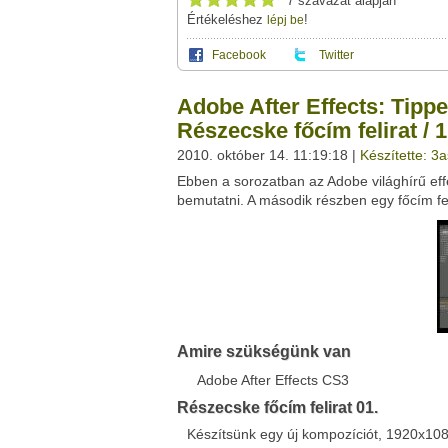
7 szavazat alapján
Értékeléshez
!
lépj be
Facebook
Twitter
Ez a videótipp a következő klub(ok)ba tartoz
A(z) "Adobe After Effects: Tippek és trükkök
Adobe After Effects: Tippe
megosztásához használhatod a saját le
Ez a videó nem még nem tartozik egy kl
Részecske főcím felirat / 1
Neved:
2010. október 14. 11:19:18 |
Készítette: 3
Ha van egy kis időd,
nézz szét meglévő klubja
E-mail címed:
Ebben a sorozatban az Adobe világhírű eff
bemutatni. A második részben egy főcím fel
Címzett e-mail címe:
Facebook
Twitter
Del.icio.us
Live
Amire szükségünk van
Adobe After Effects CS3
Részecske főcím felirat 01.
Készítsünk egy új kompozíciót, 1920x10