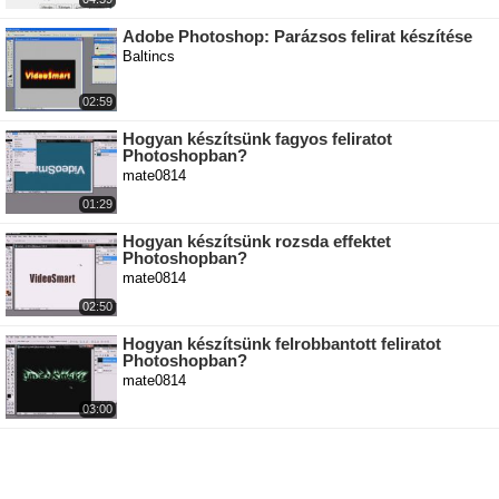
Adobe Photoshop: Parázsos felirat készítése
Baltincs
02:59
Hogyan készítsünk fagyos feliratot
Photoshopban?
mate0814
01:29
Hogyan készítsünk rozsda effektet
Photoshopban?
mate0814
02:50
Hogyan készítsünk felrobbantott feliratot
Photoshopban?
mate0814
03:00