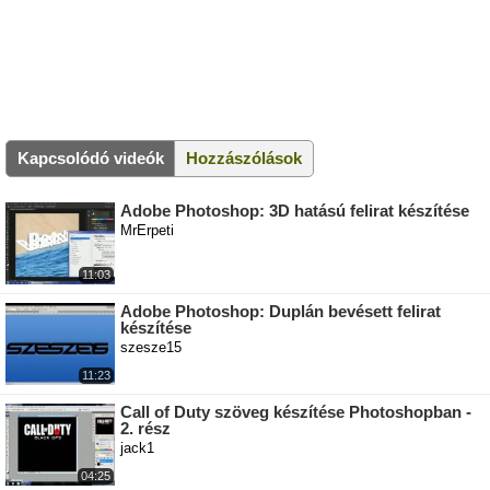
Kapcsolódó videók
Hozzászólások
Adobe Photoshop: 3D hatású felirat készítése
MrErpeti
11:03
Adobe Photoshop: Duplán bevésett felirat
készítése
szesze15
11:23
Call of Duty szöveg készítése Photoshopban -
2. rész
jack1
04:25