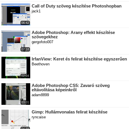
Call of Duty szöveg készítése Photoshopban
jack1
06:42
Adobe Photoshop: Arany effekt készítése
szövegekhez
gergofoto007
07:18
IrfanView: Keret és felirat készítése egyszerűen
Beethoven
02:04
Adobe Photoshop CS5: Zavaró szöveg
eltávolítása képeinkről
adam8899
03:01
Gimp: Hullámvonalas felirat készítése
ryncaise
04:59