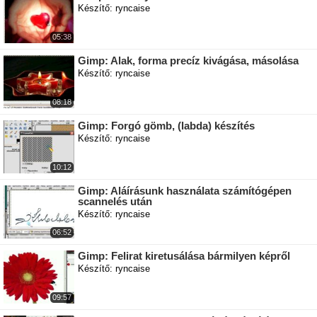
Készítő: ryncaise
05:38
Gimp: Alak, forma precíz kivágása, másolása
Készítő: ryncaise
08:18
Gimp: Forgó gömb, (labda) készítés
Készítő: ryncaise
10:12
Gimp: Aláírásunk használata számítógépen
scannelés után
Készítő: ryncaise
06:52
Gimp: Felirat kiretusálása bármilyen képről
Készítő: ryncaise
09:57