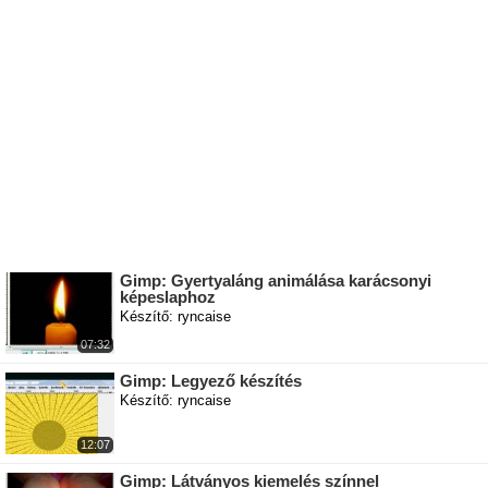
Gimp: Gyertyaláng animálása karácsonyi
képeslaphoz
Készítő: ryncaise
07:32
Gimp: Legyező készítés
Készítő: ryncaise
12:07
Gimp: Látványos kiemelés színnel