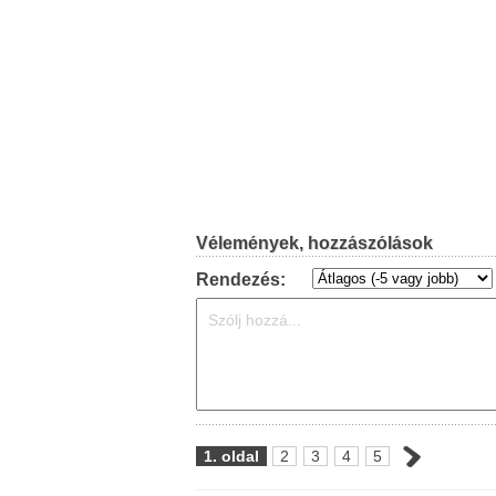
Vélemények, hozzászólások
Rendezés:
1. oldal
2
3
4
5