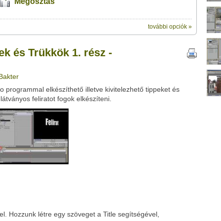
Megosztás
további opciók »
ik:
megosztásához
 1. rész - Látványos felirat" című videótipp
 és Trükkök 1. rész -
t a felületet:
ubhoz sem.
Üzenet (opcionális):
Bakter
!
ink között
programmal elkészíthető illetve kivitelezhető tippeket és
átványos feliratot fogok elkészíteni.
Google
Digg
el. Hozzunk létre egy szöveget a Title segítségével,