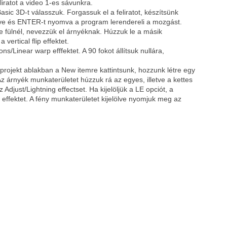
liratot a video 1-es sávunkra.
asic 3D-t válasszuk. Forgassuk el a feliratot, készítsünk
ölve és ENTER-t nyomva a program lerendereli a mozgást.
le fülnél, nevezzük el árnyéknak. Húzzuk le a másik
vertical flip effektet.
s/Linear warp efffektet. A 90 fokot állítsuk nullára,
A projekt ablakban a New itemre kattintsunk, hozzunk létre egy
z árnyék munkaterületet húzzuk rá az egyes, illetve a kettes
Adjust/Lightning effectset. Ha kijelöljük a LE opciót, a
 effektet. A fény munkaterületet kijelölve nyomjuk meg az