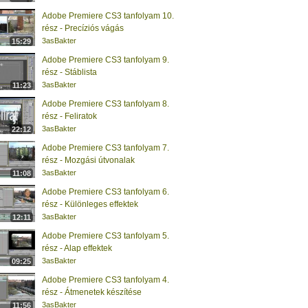
Adobe Premiere CS3 tanfolyam 10.
rész - Precíziós vágás
3asBakter
15:29
Adobe Premiere CS3 tanfolyam 9.
rész - Stáblista
3asBakter
11:23
Adobe Premiere CS3 tanfolyam 8.
rész - Feliratok
3asBakter
22:12
Adobe Premiere CS3 tanfolyam 7.
rész - Mozgási útvonalak
3asBakter
11:08
Adobe Premiere CS3 tanfolyam 6.
rész - Különleges effektek
3asBakter
12:11
Adobe Premiere CS3 tanfolyam 5.
rész - Alap effektek
3asBakter
09:25
Adobe Premiere CS3 tanfolyam 4.
rész - Átmenetek készítése
3asBakter
11:56