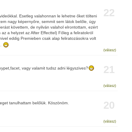
22
deókkal. Esetleg valahonnan le lehetne őket tölteni
zem nagy képernyőre, semmit sem látok belőle, úgy
erást követtem, de nyilván valahol elrontottam, ezért
az a helyzet az After Effecttel) Főleg a feliratokról
ivel eddig Premieben csak alap feliratozásokra volt
e.
(válasz)
21
kypet,facet, vagy valamit tudsz adni légyszives?
(válasz)
20
teget tanulhattam belőlük. Köszönöm.
(válasz)