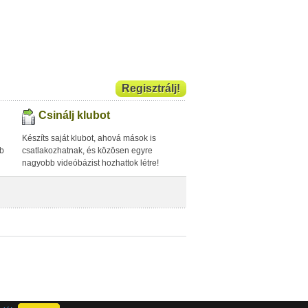
Regisztrálj!
Csinálj klubot
Készíts saját klubot, ahová mások is
bb
csatlakozhatnak, és közösen egyre
nagyobb videóbázist hozhattok létre!