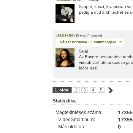
Szuper, koszi, kivancsian va
pedig a dvd architect-et es u
3asBakter
(15 éve, 7 hónapja)
...válasz
norbiusa
17. kommentjére:
Szia!
Az Encore bemutatása tervbe
videók várható érkezése janu
időm lesz.
1. oldal
2
3
4
5
Statisztika
17355
Megtekintések száma:
17355
- VideoSmart.hu-n:
0
- Más oldalon: