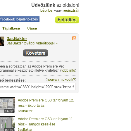
Üdvözlünk
az oldalon!
Lépj be
, vagy
regisztrálj
Feltöltés
Táplálkozás
Utazás
3asBakter
3asBakter további videótippjei »
en a sorozatban az Adobe Premiere Pro
grammal elkészíthető illetve kivitelezhető
(
több infó
)
peket és trükköket mutatok be. Az első részben
 látványos feliratot fogok elkészíteni.
(
hogyan működik?
)
eó beillesztése:
Adobe Premiere CS3 tanfolyam 12.
rész - Exportálás
3asBakter
14:30
Adobe Premiere CS3 tanfolyam 11.
rész - Hangok kezelése
3asBakter
09:50