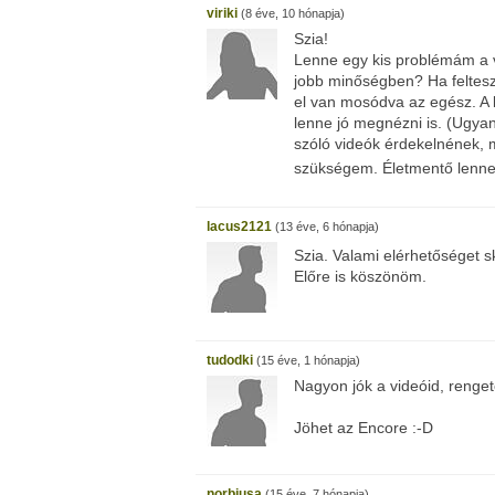
viriki
(8 éve, 10 hónapja)
Szia!
Lenne egy kis problémám a vi
jobb minőségben? Ha feltes
el van mosódva az egész. A l
lenne jó megnézni is. (Ugyan 
szóló videók érdekelnének, m
szükségem. Életmentő lenn
lacus2121
(13 éve, 6 hónapja)
Szia. Valami elérhetőséget s
Előre is köszönöm.
tudodki
(15 éve, 1 hónapja)
Nagyon jók a videóid, renge
Jöhet az Encore :-D
norbiusa
(15 éve, 7 hónapja)