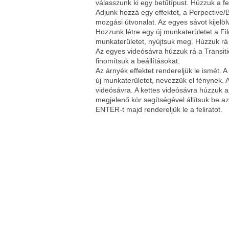
válasszunk ki egy betűtípust. Húzzuk a fe
Adjunk hozzá egy effektet, a Perpective/B
mozgási útvonalat. Az egyes sávot kijel
Hozzunk létre egy új munkaterületet a Fi
munkaterületet, nyújtsuk meg. Húzzuk rá a 
Az egyes videósávra húzzuk rá a Transition
finomítsuk a beállításokat.
Az árnyék effektet rendereljük le ismét. 
új munkaterületet, nevezzük el fénynek. A
videósávra. A kettes videósávra húzzuk az 
megjelenő kör segítségével állítsuk be az
ENTER-t majd rendereljük le a feliratot.