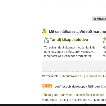
« viss
Mit csinálhatsz a VideoSmart.h
Tanulj kikapcsolódva
Túl sokmindent akarnak megtanítani, de
Ha
nem tetszenek a módszerek? Itt játszva
na
tanulhatsz az élet minden területéről!
cs
Partnereink:
Computerworld.hu
|
PCWorld.hu
|
G
Legfrissebb videótippek RSS-ben:
Min
Főoldal
|
Jogi tudnivaló
|
Felhasználási feltételek
VideoSmart - 2.0.5. | © Next Project Kft. - Minden j
Powered by VideoSmart.hu, nyilván :)