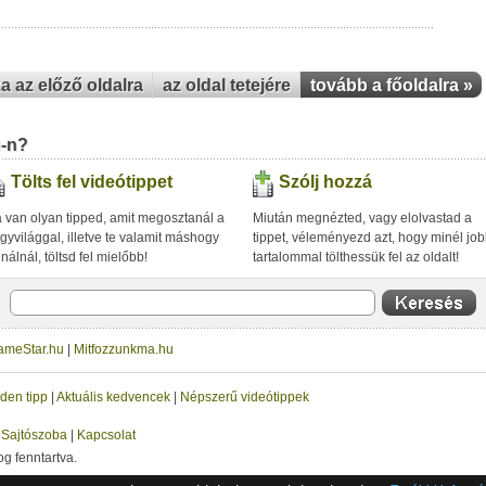
za az előző oldalra
az oldal tetejére
tovább a főoldalra »
u-n?
Tölts fel videótippet
Szólj hozzá
 van olyan tipped, amit megosztanál a
Miután megnézted, vagy elolvastad a
gyvilággal, illetve te valamit máshogy
tippet, véleményezd azt, hogy minél jo
inálnál, töltsd fel mielőbb!
tartalommal tölthessük fel az oldalt!
ameStar.hu
|
Mitfozzunkma.hu
den tipp
|
Aktuális kedvencek
|
Népszerű videótippek
|
Sajtószoba
|
Kapcsolat
og fenntartva.