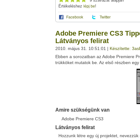
9 szavazat alapján
Értékeléshez
!
lépj be
Facebook
Twitter
Ez a videótipp a következő klub(ok)ba tartoz
A(z) "Adobe Premiere CS3 Tippek és Trükkök
Adobe Premiere CS3 Tippek
használhatod a saját leveleződet
,
vagy
ez
Ez a videó nem még nem tartozik egy kl
Látványos felirat
Neved:
2010. május 31. 10:51:01 |
Készítette: 3as
Ha van egy kis időd,
nézz szét meglévő klubja
E-mail címed:
Ebben a sorozatban az Adobe Premiere Pro 
trükköket mutatok be. Az első részben egy l
Címzett e-mail címe:
Facebook
Twitter
Del.icio.us
Live
Amire szükségünk van
Adobe Premiere CS3
Látványos felirat
Hozzunk létre egy új projektet, nevezzük 