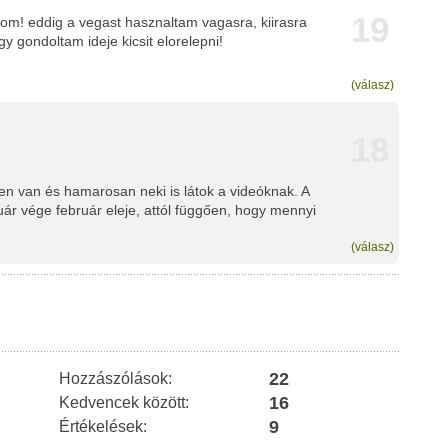
19
rom! eddig a vegast hasznaltam vagasra, kiirasra
gy gondoltam ideje kicsit elorelepni!
(válasz)
18
n van és hamarosan neki is látok a videóknak. A
ár vége február eleje, attól függően, hogy mennyi
(válasz)
22
Hozzászólások:
16
Kedvencek között:
9
Értékelések: