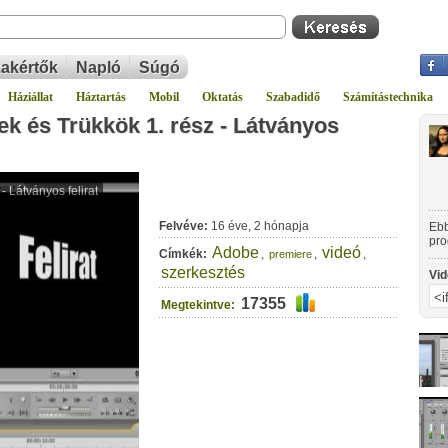
akértők
Napló
Súgó
Háziállat
Háztartás
Mobil
Oktatás
Szabadidő
Számítástechnika
k és Trükkök 1. rész - Látványos
Felvéve:
16 éve, 2 hónapja
Ebb
pro
Adobe
videó
Címkék:
,
,
,
premiere
tip
egy
szerkesztés
Vid
17355
Megtekintve: