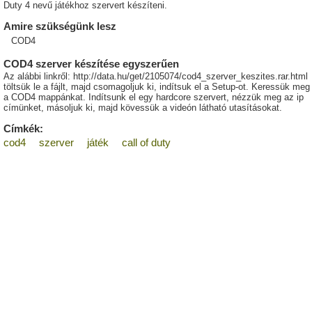
Duty 4 nevű játékhoz szervert készíteni.
Amire szükségünk lesz
COD4
COD4 szerver készítése egyszerűen
Az alábbi linkről: http://data.hu/get/2105074/cod4_szerver_keszites.rar.html
töltsük le a fájlt, majd csomagoljuk ki, indítsuk el a Setup-ot. Keressük meg
a COD4 mappánkat. Indítsunk el egy hardcore szervert, nézzük meg az ip
címünket, másoljuk ki, majd kövessük a videón látható utasításokat.
Címkék:
cod4
szerver
játék
call of duty