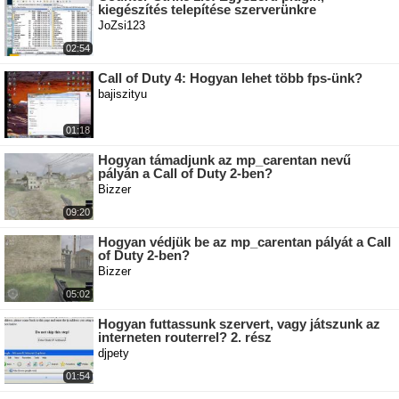
kiegészítés telepítése szerverünkre
JoZsi123
02:54
Call of Duty 4: Hogyan lehet több fps-ünk?
bajiszityu
01:18
Hogyan támadjunk az mp_carentan nevű
pályán a Call of Duty 2-ben?
Bizzer
09:20
Hogyan védjük be az mp_carentan pályát a Call
of Duty 2-ben?
Bizzer
05:02
Hogyan futtassunk szervert, vagy játszunk az
interneten routerrel? 2. rész
djpety
01:54