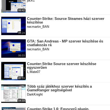
jack1
06:42
Counter-Strike: Source Steames házi szerver
készítése
rwcmartin_BAN
08:24
GTA: San Andreas - MP szerver készítése és
csatlakozás rá
rwcmartin_BAN
06:03
Counter-Strike Source szerver készítése
egyszerűen
L.Mate07
05:24
Több száz játékhoz szerver készítés a
GameRanger segítségével
DarkKnight
04:33
Counter-Strike 1.6: Egyszerű plugin,