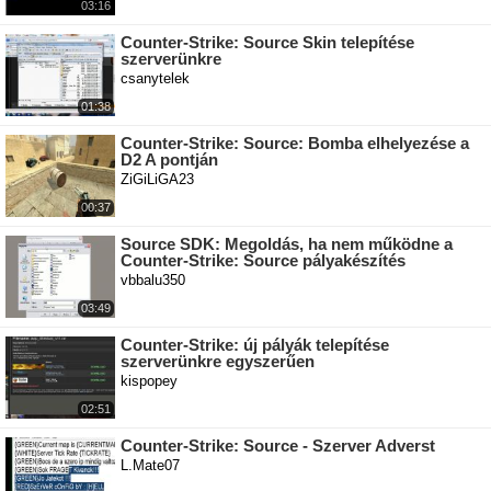
03:16
Counter-Strike: Source Skin telepítése
szerverünkre
csanytelek
01:38
Counter-Strike: Source: Bomba elhelyezése a
D2 A pontján
ZiGiLiGA23
00:37
Source SDK: Megoldás, ha nem működne a
Counter-Strike: Source pályakészítés
vbbalu350
03:49
Counter-Strike: új pályák telepítése
szerverünkre egyszerűen
kispopey
02:51
Counter-Strike: Source - Szerver Adverst
L.Mate07