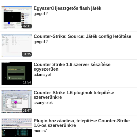
Egyszerű ijesztgetős flash játék
gergo12
02:11
Counter-Strike: Source: Játék config letöltése
gergo12
01:35
Counter Strike 1.6 szerver készítése
egyszerűen
adamsyel
11:54
Counter-Strike 1.6 pluginok telepítése
szerverünkre
csanytelek
01:47
Plugin hozzáadása, telepítése Counter-Strike
1.6-os szerverünkre
martin7