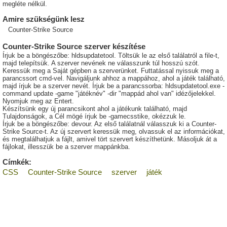
megléte nélkül.
Amire szükségünk lesz
Counter-Strike Source
Counter-Strike Source szerver készítése
Írjuk be a böngészőbe: hldsupdatetool. Töltsük le az első találatról a file-t,
majd telepítsük. A szerver nevének ne válasszunk túl hosszú szót.
Keressük meg a Saját gépben a szerverünket. Futtatással nyissuk meg a
parancssort cmd-vel. Navigáljunk ahhoz a mappához, ahol a játék található,
majd írjuk be a szerver nevét. Írjuk be a parancssorba: hldsupdatetool.exe -
command update -game "játéknév" -dir "mappád ahol van" idézőjelekkel.
Nyomjuk meg az Entert.
Készítsünk egy új parancsikont ahol a játékunk található, majd
Tulajdonságok, a Cél mögé írjuk be -gamecsstike, okézzuk le.
Írjuk be a böngészőbe: devour. Az első találatnál válasszuk ki a Counter-
Strike Source-t. Az új szervert keressük meg, olvassuk el az információkat,
és megtalálhatjuk a fájlt, amivel tört szervert készíthetünk. Másoljuk át a
fájlokat, illesszük be a szerver mappánkba.
Címkék:
CSS
Counter-Strike Source
szerver
játék