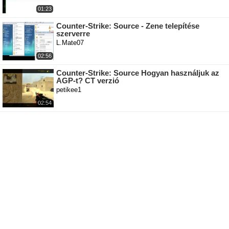
01:23
Counter-Strike: Source - Zene telepítése
szerverre
L.Mate07
02:56
Counter-Strike: Source Hogyan használjuk az
AGP-t? CT verzió
petikee1
02:54