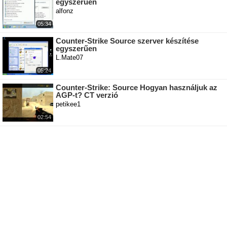
egyszerűen
alfonz
05:34
Counter-Strike Source szerver készítése
egyszerűen
L.Mate07
05:24
Counter-Strike: Source Hogyan használjuk az
AGP-t? CT verzió
petikee1
02:54