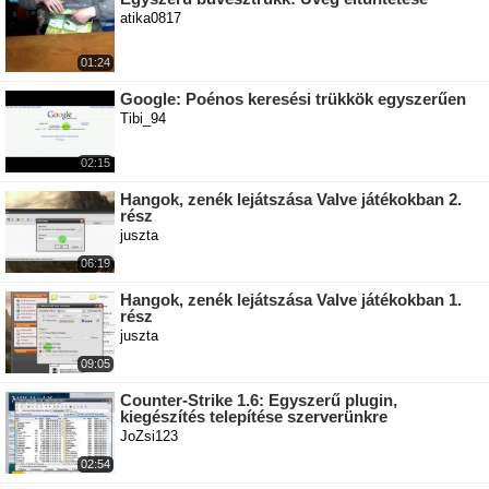
atika0817
01:24
Google: Poénos keresési trükkök egyszerűen
Tibi_94
02:15
Hangok, zenék lejátszása Valve játékokban 2.
rész
juszta
06:19
Hangok, zenék lejátszása Valve játékokban 1.
rész
juszta
09:05
Counter-Strike 1.6: Egyszerű plugin,
kiegészítés telepítése szerverünkre
JoZsi123
02:54