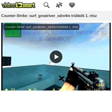
Counter-Strike: surf_greatriver_xdre4m trükkök 1. rész