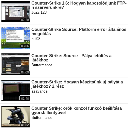
Counter-Strike 1.6: Hogyan kapcsolódjunk FTP-
n szerverünkre?
JoZsi123
02:28
Counter-Strike Source: Platform error általános
megoldás
zol98
03:06
Counter-Strike: Source - Pálya letöltés a
játékhoz
Buttermanos
04:09
Counter-Strike: Hogyan készítsünk új pályát a
játékhoz? 2.rész
szavaricsi
01:40
Counter Strike: örök konzol funkcó beállítása
gyorsbillentyűvel
Buttermanos
01:52