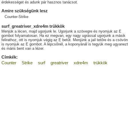
érdekességet és adunk pár hasznos tanácsot.
Amire szükségünk lesz
Counter-Strike
surf_greatriver_xdre4m trükkök
Menjük a lécen, majd ugorjunk le. Ugorjunk a szövegre és nyomjuk az E
gombot folyamatosan. Ha ez megvan, egy nagy ugrással ugorjunk a másik
felirathoz, ott is nyomjuk végig az E betűt. Menjünk a jail tetőre és a csövön
is nyomjuk az E gombot. A lépcsőnél, a koponyánál is tegyük meg ugyanezt
és máris bent van a lézer.
Címkék:
Counter
Strike
surf
greatriver
xdre4m
trükkök