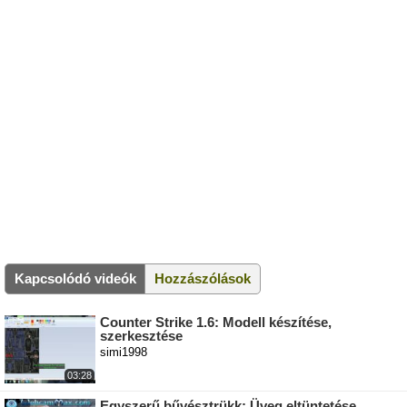
Kapcsolódó videók
Hozzászólások
Counter Strike 1.6: Modell készítése,
szerkesztése
simi1998
03:28
Egyszerű bűvésztrükk: Üveg eltüntetése