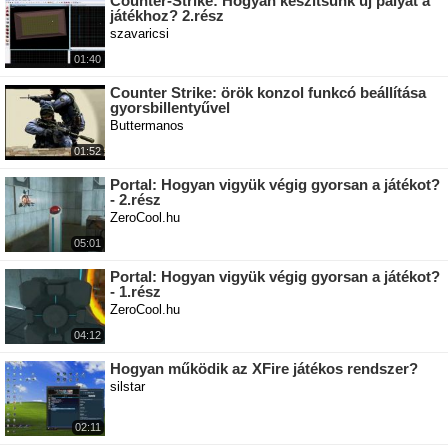
Counter-Strike: Hogyan készítsünk új pályát a
játékhoz? 2.rész
szavaricsi
01:40
Counter Strike: örök konzol funkcó beállítása
gyorsbillentyűvel
Buttermanos
01:52
Portal: Hogyan vigyük végig gyorsan a játékot?
- 2.rész
ZeroCool.hu
05:01
Portal: Hogyan vigyük végig gyorsan a játékot?
- 1.rész
ZeroCool.hu
04:12
Hogyan működik az XFire játékos rendszer?
silstar
02:11