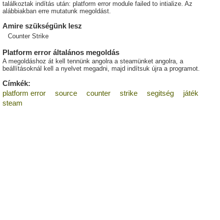
találkoztak indítás után: platform error module failed to intialize. Az
alábbiakban erre mutatunk megoldást.
Amire szükségünk lesz
Counter Strike
Platform error általános megoldás
A megoldáshoz át kell tennünk angolra a steamünket angolra, a
beállításoknál kell a nyelvet megadni, majd indítsuk újra a programot.
Címkék:
platform error
source
counter
strike
segitség
játék
steam