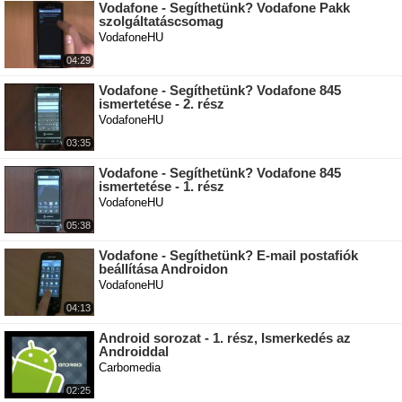
Vodafone - Segíthetünk? Vodafone Pakk
szolgáltatáscsomag
VodafoneHU
04:29
Vodafone - Segíthetünk? Vodafone 845
ismertetése - 2. rész
VodafoneHU
03:35
Vodafone - Segíthetünk? Vodafone 845
ismertetése - 1. rész
VodafoneHU
05:38
Vodafone - Segíthetünk? E-mail postafiók
beállítása Androidon
VodafoneHU
04:13
Android sorozat - 1. rész, Ismerkedés az
Androiddal
Carbomedia
02:25