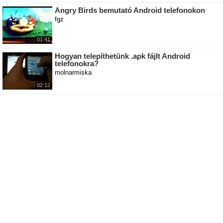
Angry Birds bemutató Android telefonokon
fgz
01:41
Hogyan telepíthetünk .apk fájlt Android
telefonokra?
molnarmiska
02:12