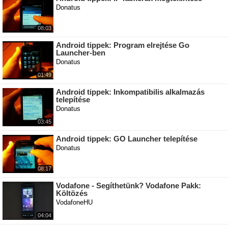
Donatus
08:03
Android tippek: Program elrejtése Go
Launcher-ben
Donatus
01:49
Android tippek: Inkompatibilis alkalmazás
telepítése
Donatus
03:45
Android tippek: GO Launcher telepítése
Donatus
08:17
Vodafone - Segíthetünk? Vodafone Pakk:
Költözés
VodafoneHU
04:04