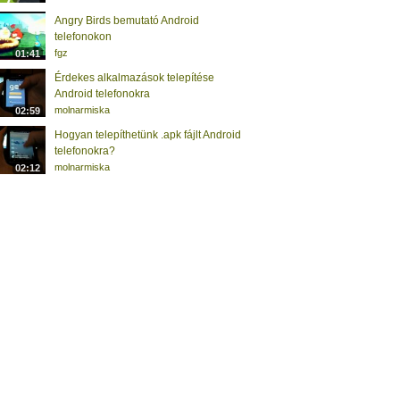
Angry Birds bemutató Android
telefonokon
fgz
01:41
Érdekes alkalmazások telepítése
Android telefonokra
molnarmiska
02:59
Hogyan telepíthetünk .apk fájlt Android
telefonokra?
molnarmiska
02:12