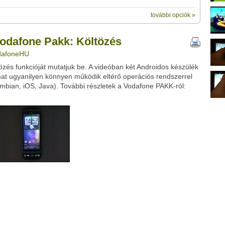
további opciók »
ik:
megosztásához használhatod a
kk: Költözés" című videótipp
Vodafone Pakk: Költözés
ubhoz sem.
odafoneHU
Üzenet (opcionális):
és funkcióját mutatjuk be. A videóban két Androidos készülék
!
ink között
amat ugyanilyen könnyen működik eltérő operációs rendszerrel
ymbian, iOS, Java). További részletek a Vodafone PAKK-ról:
Google
Digg