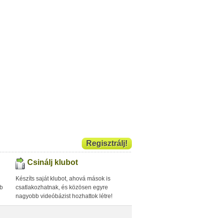
Regisztrálj!
Csinálj klubot
Készíts saját klubot, ahová mások is
bb
csatlakozhatnak, és közösen egyre
nagyobb videóbázist hozhattok létre!