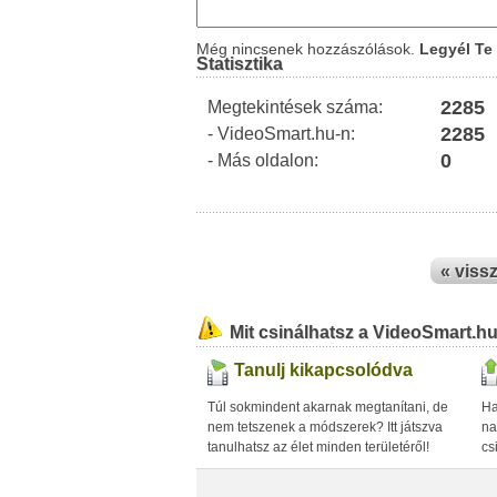
Még nincsenek hozzászólások.
Legyél Te 
Statisztika
2285
Megtekintések száma:
2285
- VideoSmart.hu-n:
0
- Más oldalon:
« viss
Mit csinálhatsz a VideoSmart.h
Tanulj kikapcsolódva
Túl sokmindent akarnak megtanítani, de
Ha
nem tetszenek a módszerek? Itt játszva
na
tanulhatsz az élet minden területéről!
cs