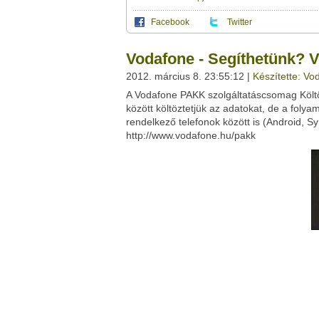
Facebook
Twitter
Ez a videótipp a következő klub(ok)ba tartoz
A(z) "Vodafone - Segíthetünk? Vodafone Pa
Vodafone - Segíthetünk? 
saját leveleződet
,
vagy
ezt a felületet:
Ez a videó nem még nem tartozik egy kl
2012. március 8. 23:55:12 |
Készítette: V
Neved:
A Vodafone PAKK szolgáltatáscsomag Költöz
Ha van egy kis időd,
nézz szét meglévő klubja
E-mail címed:
között költöztetjük az adatokat, de a foly
rendelkező telefonok között is (Android, S
Címzett e-mail címe:
http://www.vodafone.hu/pakk
Facebook
Twitter
Del.icio.us
Live