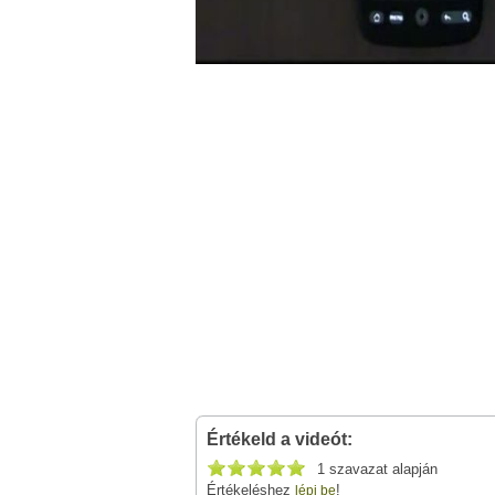
Értékeld a videót:
1 szavazat alapján
Értékeléshez
!
lépj be