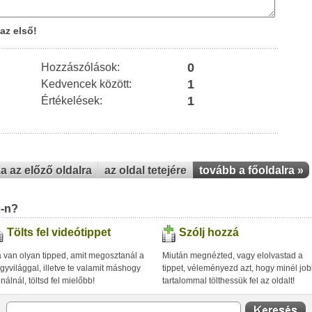
az első!
0
Hozzászólások:
1
Kedvencek között:
1
Értékelések:
za az előző oldalra
az oldal tetejére
tovább a főoldalra »
u-n?
Tölts fel videótippet
Szólj hozzá
 van olyan tipped, amit megosztanál a
Miután megnézted, vagy elolvastad a
gyvilággal, illetve te valamit máshogy
tippet, véleményezd azt, hogy minél jo
inálnál, töltsd fel mielőbb!
tartalommal tölthessük fel az oldalt!