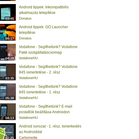
Android tippek: Inkompatibilis
alkalmazás telepítése
Donatus
03:45
Android tippek: GO Launcher
telepítése
Donatus
08:17
Vodafone - Segíthetünk? Vodafone
Pakk szolgáltatáscsomag
VodafoneHU
04:29
Vodafone - Segíthetünk? Vodafone
845 ismertetése - 2. rész
VodafoneHU
03:35
Vodafone - Segíthetünk? Vodafone
845 ismertetése - 1. rész
VodafoneHU
05:38
Vodafone - Segíthetünk? E-mail
postafiók beállítása Androidon
VodafoneHU
04:13
Android sorozat - 1. rész, Ismerkedés
az Androiddal
Carbomedia
02:25