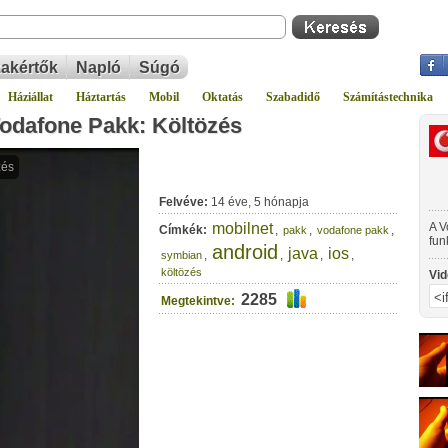
akértők
Napló
Súgó
Háziállat
Háztartás
Mobil
Oktatás
Szabadidő
Számítástechnika
Vodafone Pakk: Költözés
Felvéve:
14 éve, 5 hónapja
mobilnet
A V
Címkék:
,
,
,
pakk
vodafone pakk
fun
android
java
ios
,
,
,
,
kés
symbian
fol
költözés
Vid
ope
is 
2285
Megtekintve:
a V