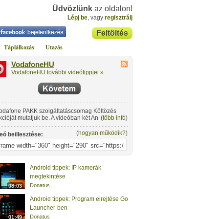
Üdvözlünk
az oldalon!
Lépj be
, vagy
regisztrálj
Feltöltés
Táplálkozás
Utazás
VodafoneHU
VodafoneHU további videótippjei »
odafone PAKK szolgáltatáscsomag Költözés
kcióját mutatjuk be. A videóban két Androidos
(
több infó
)
zülék között költöztetjük az adatokat, de a
yamat ugyanilyen könnyen működik eltérő
(
hogyan működik?
)
eó beillesztése:
rációs rendszerrel rendelkező telefonok között
(Android, Symbian, iOS, Java). További részletek
odafone PAKK-ról: http://www.vodafone.hu/pakk
Android tippek: IP kamerák
megtekintése
Donatus
08:03
Android tippek: Program elrejtése Go
Launcher-ben
Donatus
01:49