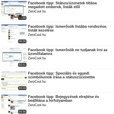
Facebook tipp: Státuszüzenetek tiltása
megadott emberek, listák elől
ZeroCool.hu
02:26
Facebook tipp: Ismerősök listába rendezése,
listák kezelése
ZeroCool.hu
04:28
Facebook tipp: Ismerősök ne tudjanak írni az
üzenőfalamra
ZeroCool.hu
02:31
Facebook tipp: Speciális és egyedi
szimbólumok írása a státuszüzenetbe
ZeroCool.hu
03:18
Facebook tipp: Bejegyzések elrejtése és
beállítása a hírfolyamban
ZeroCool.hu
03:30