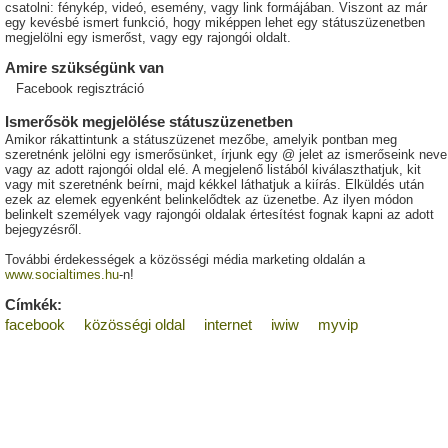
csatolni: fénykép, videó, esemény, vagy link formájában. Viszont az már
egy kevésbé ismert funkció, hogy miképpen lehet egy státuszüzenetben
megjelölni egy ismerőst, vagy egy rajongói oldalt.
Amire szükségünk van
Facebook regisztráció
Ismerősök megjelölése státuszüzenetben
Amikor rákattintunk a státuszüzenet mezőbe, amelyik pontban meg
szeretnénk jelölni egy ismerősünket, írjunk egy @ jelet az ismerőseink neve
vagy az adott rajongói oldal elé. A megjelenő listából kiválaszthatjuk, kit
vagy mit szeretnénk beírni, majd kékkel láthatjuk a kiírás. Elküldés után
ezek az elemek egyenként belinkelődtek az üzenetbe. Az ilyen módon
belinkelt személyek vagy rajongói oldalak értesítést fognak kapni az adott
bejegyzésről.
További érdekességek a közösségi média marketing oldalán a
www.socialtimes.hu
-n!
Címkék:
facebook
közösségi oldal
internet
iwiw
myvip