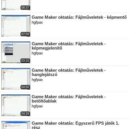
08:37
Game Maker oktatás: Fájlműveletek - képmentő
hgfpax
07:58
Game Maker oktatás: Fájlműveletek -
képmegjelenítő
hgfpax
03:15
Game Maker oktatás: Fájlműveletek -
hanglejátszó
hgfpax
04:00
Game Maker oktatás: Fájlműveletek -
betöltőablak
hgfpax
04:39
Game Maker oktatás: Egyszerű FPS játék 1.
rész