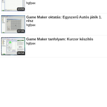
hgfpax
13:55
Game Maker oktatás: Egyszerű Autós játék 1.
rész
hgfpax
07:06
Game Maker tanfolyam: Kurzor készítés
hgfpax
04:54