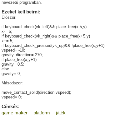
nevezetű programban.
Ezeket kell beírni:
Először:
if keyboard_check(vk_left)&& place_free(x-5,y)
x-= 5;
if keyboard_check(vk_right)&& place_free(x+5,y)
x+= 5;
if keyboard_check_pressed(vk_up)&& !place_free(x,y+1)
vspeed= -10;
gravity_direction= 270;
if place_free(x,y+1)
gravity= 0.5;
else
gravity= 0;
Másodszor:
move_contact_solid(direction,vspeed);
vspeed= 0;
Címkék:
game maker
platform
játék