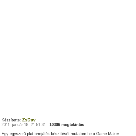
ZsDav
Készítette:
2011. január 18. 21:51:31 -
10306 megtekintés
Egy egyszerű platformjáték készítését mutatom be a Game Maker