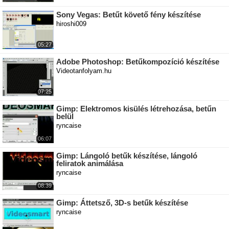
Sony Vegas: Betűt követő fény készítése
hiroshi009
05:27
Adobe Photoshop: Betűkompozíció készítése
Videotanfolyam.hu
07:25
Gimp: Elektromos kisülés létrehozása, betűn
belül
ryncaise
06:07
Gimp: Lángoló betűk készítése, lángoló
feliratok animálása
ryncaise
08:39
Gimp: Áttetsző, 3D-s betűk készítése
ryncaise