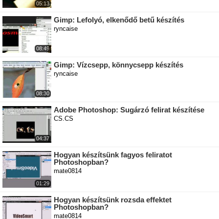
05:13
Gimp: Lefolyó, elkenődő betű készítés
ryncaise
08:49
Gimp: Vízcsepp, könnycsepp készítés
ryncaise
08:30
Adobe Photoshop: Sugárzó felirat készítése
CS.CS
04:37
Hogyan készítsünk fagyos feliratot
Photoshopban?
mate0814
01:29
Hogyan készítsünk rozsda effektet
Photoshopban?
mate0814