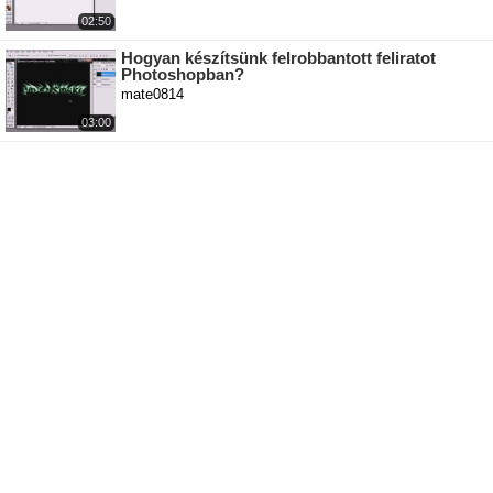
02:50
Hogyan készítsünk felrobbantott feliratot
Photoshopban?
mate0814
03:00