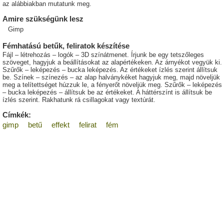
az alábbiakban mutatunk meg.
Amire szükségünk lesz
Gimp
Fémhatású betűk, feliratok készítése
Fájl – létrehozás – logók – 3D színátmenet. Írjunk be egy tetszőleges
szöveget, hagyjuk a beállításokat az alapértékeken. Az árnyékot vegyük ki.
Szűrők – leképezés – bucka leképezés. Az értékeket ízlés szerint állítsuk
be. Színek – színezés – az alap halványkéket hagyjuk meg, majd növeljük
meg a telítettséget húzzuk le, a fényerőt növeljük meg. Szűrők – leképezés
– bucka leképezés – állítsuk be az értékeket. A háttérszínt is állítsuk be
ízlés szerint. Rakhatunk rá csillagokat vagy textúrát.
Címkék:
gimp
betű
effekt
felirat
fém