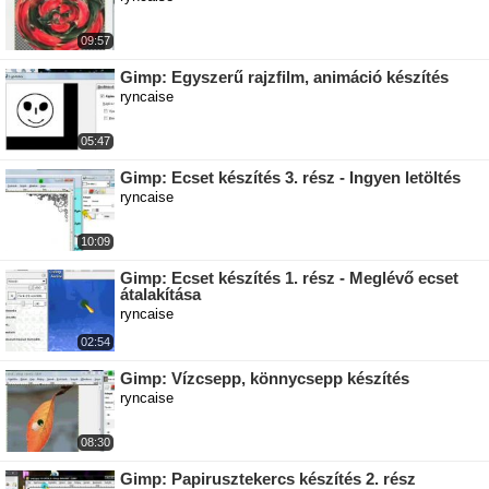
09:57
Gimp: Egyszerű rajzfilm, animáció készítés
ryncaise
05:47
Gimp: Ecset készítés 3. rész - Ingyen letöltés
ryncaise
10:09
Gimp: Ecset készítés 1. rész - Meglévő ecset
átalakítása
ryncaise
02:54
Gimp: Vízcsepp, könnycsepp készítés
ryncaise
08:30
Gimp: Papirusztekercs készítés 2. rész