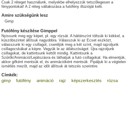
Csak 2 réteget használunk, melyekbe elhelyezzük tetszőlegesen a
fénypontokat! A 2 réteg váltakozása a futófény illúzióját kelti.
Amire szükségünk lesz
Gimp
Futófény készítése Gimppel
Nyissunk meg egy képet, pl. egy rózsát. A háttérszínt töltsük ki kékkel, a
küszöbszintet állítsuk nagyobbra. Válasszuk ki az Ecset eszközt,
válasszunk ki egy csillagot, cseréljük meg a két színt, majd rajzoljunk
csillagocskákat a képre. Vegyük le az átlátszóságot. Újra rajzoljunk
csillagokat, de kattintsunk kettőt mindig. Kattintsunk a
Szűrők/Animáció/Lejátszásra és láthatjuk a futó csillagokat. Ha elmentjük,
akkor gifként mentsük el, és animációként mentsük. Pipáljuk ki a végtelen
ismétlés mezőt, majd az időt állítsuk át tetszés szerintire.
Címkék:
gimp
futófény
animáció
rajz
képszerkesztés
rózsa