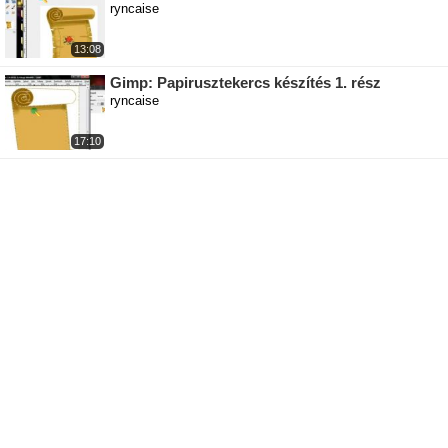
ryncaise
13:08
Gimp: Papirusztekercs készítés 1. rész
ryncaise
17:10