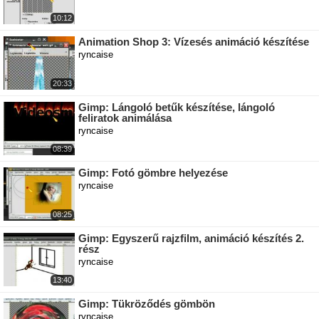
10:12
Animation Shop 3: Vízesés animáció készítése
ryncaise
20:33
Gimp: Lángoló betűk készítése, lángoló
feliratok animálása
ryncaise
08:39
Gimp: Fotó gömbre helyezése
ryncaise
08:25
Gimp: Egyszerű rajzfilm, animáció készítés 2.
rész
ryncaise
13:40
Gimp: Tükröződés gömbön
ryncaise