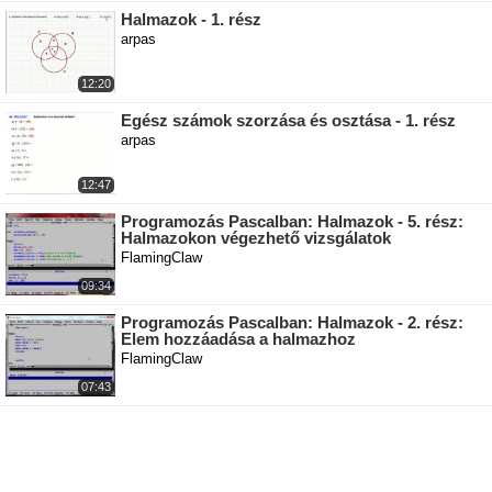
Halmazok - 1. rész
arpas
12:20
Egész számok szorzása és osztása - 1. rész
arpas
12:47
Programozás Pascalban: Halmazok - 5. rész:
Halmazokon végezhető vizsgálatok
FlamingClaw
09:34
Programozás Pascalban: Halmazok - 2. rész:
Elem hozzáadása a halmazhoz
FlamingClaw
07:43