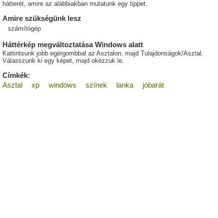
hátterét, amire az alábbiakban mutatunk egy tippet.
Amire szükségünk lesz
számítógép
Háttérkép megváltoztatása Windows alatt
Kattintsunk jobb egérgombbal az Asztalon, majd Tulajdonságok/Asztal.
Válasszunk ki egy képet, majd okézzuk le.
Címkék:
Asztal
xp
windows
színek
lanka
jóbarát