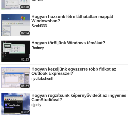
00:48
Hogyan hozzunk létre láthatatlan mappát
Windowsban?
Szoki333
02:24
Hogyan töröljünk Windows témákat?
Rodney
02:23
Hogyan kezeljünk egyszerre több fiókot az
Outlook Expresszel?
nyullabsheriff
05:34
Hogyan rögzítsünk képernyővideót az ingyenes
CamStudióval?
djpety
03:02