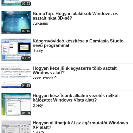
01:23
BumpTop: Hogyan alakítsuk Windows-os
asztalunkat 3D-sé?
vulkanus
02:16
Képernyővideó készítése a Camtasia Studio
nevű programmal
djpety
08:52
Hogyan kezeljünk egyszerre több asztalt
Windows alatt?
xxxx_csaditi9
04:28
Hogyan készítsünk alkalmi vezeték nélküli
hálózatot Windows Vista alatt?
djpety
04:29
Hogyan állíthatjuk át az egérmutatót Windows
XP alatt?
CS.CS