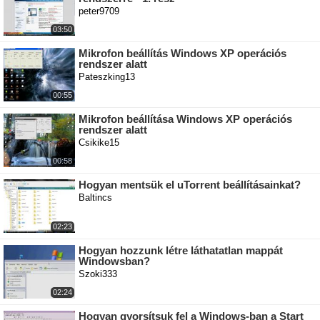
peter9709
03:50
Mikrofon beállítás Windows XP operációs
rendszer alatt
Pateszking13
00:55
Mikrofon beállítása Windows XP operációs
rendszer alatt
Csikike15
00:58
Hogyan mentsük el uTorrent beállításainkat?
Baltincs
02:23
Hogyan hozzunk létre láthatatlan mappát
Windowsban?
Szoki333
02:24
Hogyan gyorsítsuk fel a Windows-ban a Start