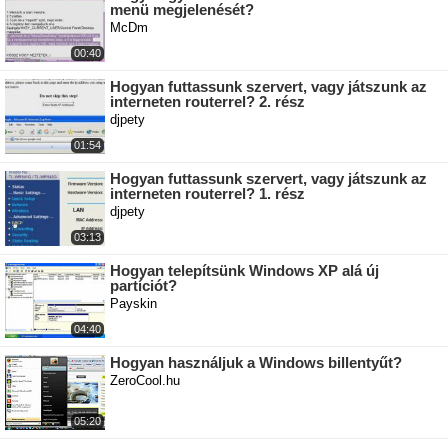
menü megjelenését?
McDm
00:40
Hogyan futtassunk szervert, vagy játszunk az
interneten routerrel? 2. rész
djpety
01:54
Hogyan futtassunk szervert, vagy játszunk az
interneten routerrel? 1. rész
djpety
03:13
Hogyan telepítsünk Windows XP alá új
partíciót?
Payskin
04:40
Hogyan használjuk a Windows billentyűt?
ZeroCool.hu
05:20