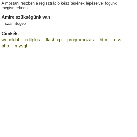
A mostani részben a regisztráció készítésének lépéseivel fogunk
megismerkedni.
Amire szükségünk van
számítógép
Címkék:
weboldal
editplus
flashfxp
programozás
html
css
php
mysql