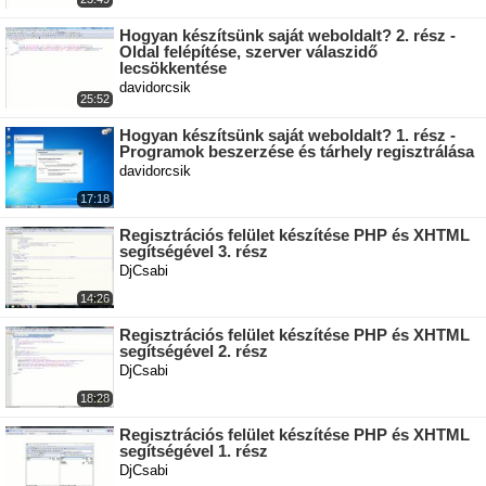
Hogyan készítsünk saját weboldalt? 2. rész -
Oldal felépítése, szerver válaszidő
lecsökkentése
davidorcsik
25:52
Hogyan készítsünk saját weboldalt? 1. rész -
Programok beszerzése és tárhely regisztrálása
davidorcsik
17:18
Regisztrációs felület készítése PHP és XHTML
segítségével 3. rész
DjCsabi
14:26
Regisztrációs felület készítése PHP és XHTML
segítségével 2. rész
DjCsabi
18:28
Regisztrációs felület készítése PHP és XHTML
segítségével 1. rész
DjCsabi