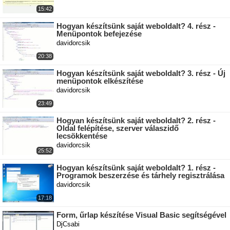
15:42
Hogyan készítsünk saját weboldalt? 4. rész -
Menüpontok befejezése
davidorcsik
20:38
Hogyan készítsünk saját weboldalt? 3. rész - Új
menüpontok elkészítése
davidorcsik
23:49
Hogyan készítsünk saját weboldalt? 2. rész -
Oldal felépítése, szerver válaszidő
lecsökkentése
davidorcsik
25:52
Hogyan készítsünk saját weboldalt? 1. rész -
Programok beszerzése és tárhely regisztrálása
davidorcsik
17:18
Form, űrlap készítése Visual Basic segítségével
DjCsabi