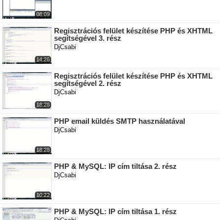
08:09
Regisztrációs felület készítése PHP és XHTML
segítségével 3. rész
DjCsabi
14:26
Regisztrációs felület készítése PHP és XHTML
segítségével 2. rész
DjCsabi
18:28
PHP email küldés SMTP használatával
DjCsabi
18:28
PHP & MySQL: IP cím tiltása 2. rész
DjCsabi
10:22
PHP & MySQL: IP cím tiltása 1. rész