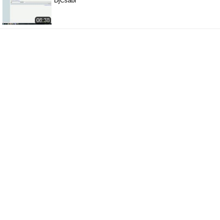
DjCsabi
08:38