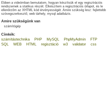
Ebben a videómban bemutatom, hogyan készítsük el egy regisztrációs
rendszernek a statikus részét. Elkészítem a regisztrációs űrlapot, és le
ellenőrzőm az XHTML kód érvényességét. Amire szükség lesz: fejlettebb
szövegszerkesztő, web tárhely, mysql adatbázis.
Amire szükségünk van
számítógép
Címkék:
számítástechnika
PHP
MySQL
PhpMyAdmin
FTP
SQL
WEB
HTML
regisztáció
w3
validator
css