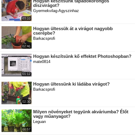
Hogyan készítsünk tapadókorongos
díszvirágot?
Gyermekvilag-Agyszinhaz
03:03
Hogyan ültessük át a virágot nagyobb
cserépbe?
Barkacsprofi
02:46
Hogyan készítsünk kő effektet Photoshopban?
mate0814
01:12
Hogyan ültessünk ki ládába virágot?
Barkacsprofi
02:30
Milyen növényeket tegyünk akváriumba? Élőt
vagy műanyagot?
Leguan
00:57