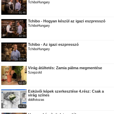
TchiboHungary
01:46
Tchibo - Hogyan készül az igazi eszpresszó
TchiboHungary
02:56
Tchibo - Az igazi eszpresszó
TchiboHungary
02:04
Virág átültetés: Zamia pálma megmentése
Szepzold
02:37
Esküvői képek szerkesztése 4.rész: Csak a
virág színes
dddfotozas
06:42