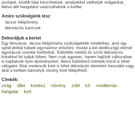
oszlopot, kisebb falat készíthetünk, amelyekkel védhetjük virágainkat,
illetve déli hangulatot varázsolhatunk a kertbe.
Amire szükségünk lesz
rácsos felépítmény
dekorációs kavicsok
Dekoráljuk a kertet
Egy fémvázas, rácsos felépítmény szükségeltetik mindehhez, amit egy
spirál dróttal tudunk egymáshoz erősíteni, miután a két derékszögű elemet
egymással szembe fordítottuk. Különféle méretű és színű dekorációs
kövekkel fel tudjuk tölteni. Nem csak egyenes, hanem hajlított változatban
is kaphatunk ilyen építményeket, illetve különböző méretek közül is lehet
válogatni. Akár medencék köré is lehet dekorációs elemként használni vagy
akár a kertben bármelyik növény köré felépíthető.
Címkék:
virág
ültet
kertész
növény
zöld
kő
mediterrán
hangulat
kert