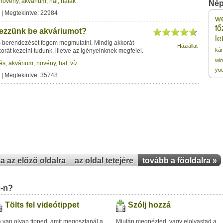
növény
,
akvárium
,
hal
,
halak
Nép
| Megtekintve: 22984
w
1
fő
ezzünk be akváriumot?
le
 berendezését fogom megmutatni. Mindig akkorát
Háziállat
1
kár
rát kezelni tudunk, illetve az igényeinknek megfelel.
wi
és
,
akvárium
,
növény
,
hal
,
víz
yo
| Megtekintve: 35748
1
1
1
za az előző oldalra
az oldal tetejére
tovább a főoldalra »
u-n?
Tölts fel videótippet
Szólj hozzá
 van olyan tipped, amit megosztanál a
Miután megnézted, vagy elolvastad a