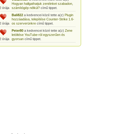
Hogyan hallgathatjuk zenéinket szabadon,
2 órája
számítógép nélkül?
című tippet.
Bali822
a kedvencei közé tette a(z)
Plugin
hozzáadása, telepítése Counter-Strike 1.6-
2 órája
os szerverünkre
című tippet.
Peter80
a kedvencei közé tette a(z)
Zene
letöltése YouTube-ról egyszerűen és
2 órája
gyorsan
című tippet.
Heni77
a kedvencei közé tette a(z)
Counter
Strike: Source Szerver készítés
2 órája
egyszerűen
című tippet.
Zoli94
a kedvencei közé tette a(z)
Counter-
Strike: új pályák telepítése szerverünkre
2 órája
egyszerűen
című tippet.
Csabszii88
a kedvencei közé tette a(z)
MP3 letöltése videóról a VidtoMP3
2 órája
segítségével
című tippet.
Lidiaa
a kedvencei közé tette a(z)
MP3
letöltése videóról a VidtoMP3 segítségével
2 órája
című tippet.
tomanekpetike
a kedvencei közé tette a(z)
Counter Strike: Source Szerver készítés
2 órája
egyszerűen
című tippet.
tomanekpeti
a kedvencei közé tette a(z)
Plugin hozzáadása, telepítése Counter-
2 órája
Strike 1.6-os szerverünkre
című tippet.