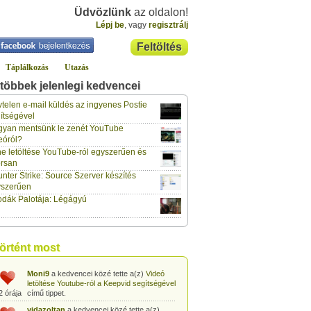
Üdvözlünk
az oldalon!
Lépj be
, vagy
regisztrálj
Feltöltés
Táplálkozás
Utazás
többek jelenlegi kedvencei
gabor733
a kedvencei közé tette a(z)
Leopárdgekkó-etetés egyszerű csipesszel
telen e-mail küldés az ingyenes Postie
2 órája
című tippet.
ítségével
yan mentsünk le zenét YouTube
gabor733
a kedvencei közé tette a(z)
eóról?
Hogyan készítsünk tojáslevest?
című tippet.
2 órája
e letöltése YouTube-ról egyszerűen és
rsan
gabor733
a kedvencei közé tette a(z)
nter Strike: Source Szerver készítés
Hogyan készítsünk fűszeres-paradicsomos
2 órája
pennét?
című tippet.
yszerűen
dák Palotája: Légágyú
gabor733
a kedvencei közé tette a(z)
Babakonyha - Almaszósz készítése 6
2 órája
hónapos kortól
című tippet.
gabor733
a kedvencei közé tette a(z)
történt most
Babakonyha - Alma-banán püré készítése
2 órája
egyszerűen
című tippet.
Moni9
a kedvencei közé tette a(z)
Videó
letöltése Youtube-ról a Keepvid segítségével
2 órája
című tippet.
vidazoltan
a kedvencei közé tette a(z)