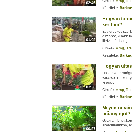
Címkék:
virág
,
föld
02:46
Készítette:
Barkac
Hogyan terem
kertben?
Egy érdekes szerke
oszlopot, kisebb f
01:05
illetve déli hangula
Címkék:
virág
,
ülte
Készítette:
Barkac
Hogyan ültes
Ha kedvenc virágu
varázsolni a körn
virágot.
02:30
Címkék:
virág
,
föld
Készítette:
Barkac
Milyen növén
műanyagot?
Gyakran feltett ké
akváriumunkba, eh
00:57