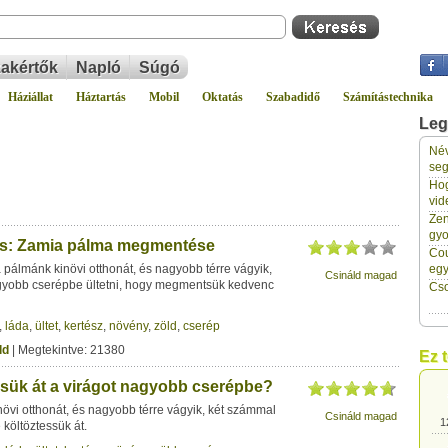
akértők
Napló
Súgó
Háziállat
Háztartás
Mobil
Oktatás
Szabadidő
Számítástechnika
Leg
Név
1
seg
Hog
vid
1
Zen
gyo
tés: Zamia pálma megmentése
Cou
1
pálmánk kinövi otthonát, és nagyobb térre vágyik,
eg
Csináld magad
gyobb cserépbe ültetni, hogy megmentsük kedvenc
Cso
1
,
láda
,
ültet
,
kertész
,
növény
,
zöld
,
cserép
ld
| Megtekintve: 21380
Ez 
1
sük át a virágot nagyobb cserépbe?
övi otthonát, és nagyobb térre vágyik, két számmal
Csináld magad
1
költöztessük át.