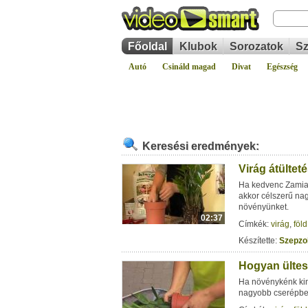
Főoldal
Klubok
Sorozatok
Sz
Autó
Csináld magad
Divat
Egészség
Keresési eredmények:
Virág átülte
Ha kedvenc Zamia 
akkor célszerű na
növényünket.
02:37
Címkék:
virág
,
föld
Készítette:
Szepzo
Hogyan ültes
Ha növénykénk kin
nagyobb cserépbe 