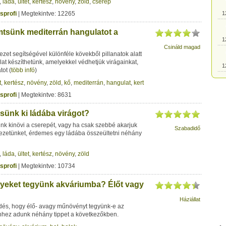
,
láda
,
ültet
,
kertész
,
növény
,
zöld
,
cserép
sprofi
| Megtekintve: 12265
1
tsünk mediterrán hangulatot a
1
Csináld magad
zet segítségével különféle kövekből pillanatok alatt
alat készíthetünk, amelyekkel védhetjük virágainkat,
1
tot
(
több infó
)
t
,
kertész
,
növény
,
zöld
,
kő
,
mediterrán
,
hangulat
,
kert
1
sprofi
| Megtekintve: 8631
sünk ki ládába virágot?
1
nk kinövi a cserepét, vagy ha csak szebbé akarjuk
Szabadidő
yezetünket, érdemes egy ládába összeültetni néhány
1
,
láda
,
ültet
,
kertész
,
növény
,
zöld
sprofi
| Megtekintve: 10734
1
yeket tegyünk akváriumba? Élőt vagy
1
Háziállat
rdés, hogy élő- avagy műnövényt tegyünk-e az
hez adunk néhány tippet a következőkben.
1