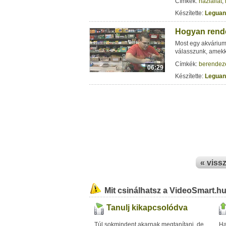
Címkék:
háziállat
,
Készítette:
Leguan
Hogyan rend
Most egy akvárium
válasszunk, amekko
Címkék:
berendez
06:29
Készítette:
Leguan
« viss
Mit csinálhatsz a VideoSmart.h
Tanulj kikapcsolódva
Túl sokmindent akarnak megtanítani, de
Ha