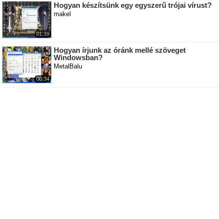
Hogyan készítsünk egy egyszerű trójai vírust?
makel
01:39
Hogyan írjunk az óránk mellé szöveget
Windowsban?
MetalBalu
00:34