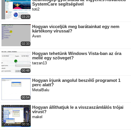
SystemCare segítségével
toti2
03:29
Hogyan vicceljük meg barátainkat egy nem
kártékony vírussal?
Aven
02:33
Hogyan tehetünk Windows Vista-ban az óra
mellé egy szöveget?
tarzan13
00:48
Hogyan írjunk angolul beszélő programot 1
perc alatt?
MetalBalu
00:54
Hogyan állíthatjuk le a visszaszámlálós trójai
vírust?
makel
00:35