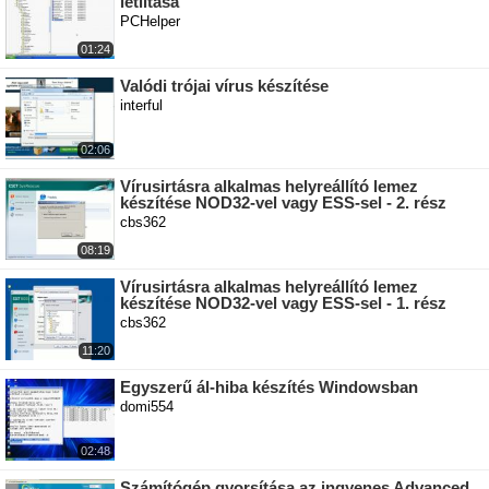
letiltása
PCHelper
01:24
Valódi trójai vírus készítése
interful
02:06
Vírusirtásra alkalmas helyreállító lemez
készítése NOD32-vel vagy ESS-sel - 2. rész
cbs362
08:19
Vírusirtásra alkalmas helyreállító lemez
készítése NOD32-vel vagy ESS-sel - 1. rész
cbs362
11:20
Egyszerű ál-hiba készítés Windowsban
domi554
02:48
Számítógép gyorsítása az ingyenes Advanced