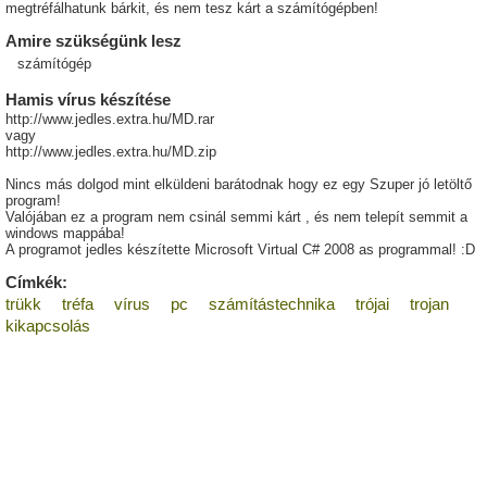
megtréfálhatunk bárkit, és nem tesz kárt a számítógépben!
Amire szükségünk lesz
számítógép
Hamis vírus készítése
http://www.jedles.extra.hu/MD.rar
vagy
http://www.jedles.extra.hu/MD.zip
Nincs más dolgod mint elküldeni barátodnak hogy ez egy Szuper jó letöltő
program!
Valójában ez a program nem csinál semmi kárt , és nem telepít semmit a
windows mappába!
A programot jedles készítette Microsoft Virtual C# 2008 as programmal! :D
Címkék:
trükk
tréfa
vírus
pc
számítástechnika
trójai
trojan
kikapcsolás