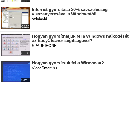
Internet gyorsítása 20% sávszélesség
visszanyerésével a Windowstól!
szbdavid
02:23
Hogyan gyorsíthatjuk fel a Windows működését
az EasyCleaner segítségével?
SPARKIEONE
01:30
Hogyan gyorsítsuk fel a Windowst?
VideoSmart.hu
03:42