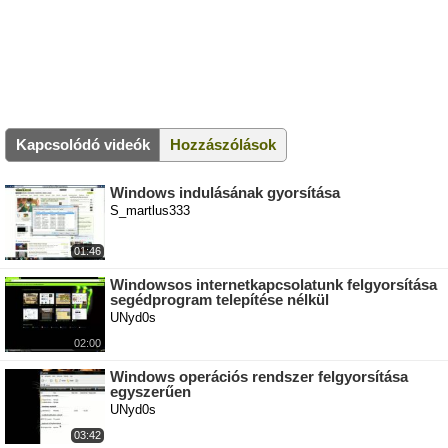
Kapcsolódó videók
Hozzászólások
Windows indulásának gyorsítása
S_martlus333
01:46
Windowsos internetkapcsolatunk felgyorsítása
segédprogram telepítése nélkül
UNyd0s
02:00
Windows operációs rendszer felgyorsítása
egyszerűen
UNyd0s
03:42