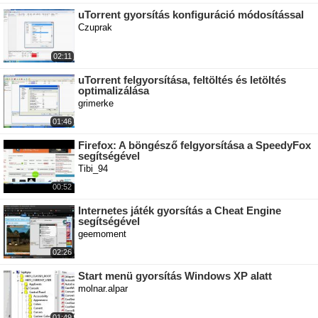
uTorrent gyorsítás konfiguráció módosítással
Czuprak
02:11
uTorrent felgyorsítása, feltöltés és letöltés
optimalizálása
grimerke
01:46
Firefox: A böngésző felgyorsítása a SpeedyFox
segítségével
Tibi_94
00:52
Internetes játék gyorsítás a Cheat Engine
segítségével
geemoment
02:26
Start menü gyorsítás Windows XP alatt
molnar.alpar
01:49