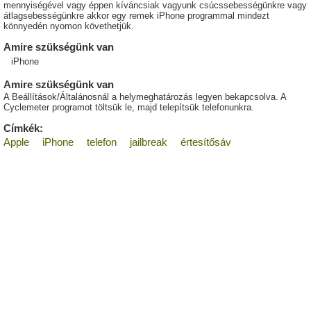
mennyiségével vagy éppen kíváncsiak vagyunk csúcssebességünkre vagy
átlagsebességünkre akkor egy remek iPhone programmal mindezt
könnyedén nyomon követhetjük.
Amire szükségünk van
iPhone
Amire szükségünk van
A Beállítások/Általánosnál a helymeghatározás legyen bekapcsolva. A
Cyclemeter programot töltsük le, majd telepítsük telefonunkra.
Címkék:
Apple
iPhone
telefon
jailbreak
értesítősáv