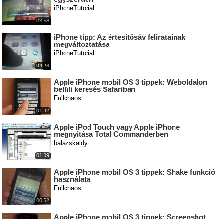
iPhoneTutorial
03:58
iPhone tipp: Az értesítősáv feliratainak
megváltoztatása
iPhoneTutorial
04:28
Apple iPhone mobil OS 3 tippek: Weboldalon
belüli keresés Safariban
Fullchaos
01:32
Apple iPod Touch vagy Apple iPhone
megnyitása Total Commanderben
balazskaldy
01:09
Apple iPhone mobil OS 3 tippek: Shake funkció
használata
Fullchaos
00:52
Apple iPhone mobil OS 3 tippek: Screenshot