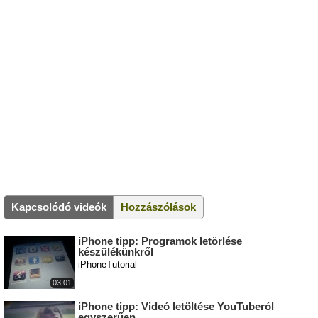
Kapcsolódó videók
Hozzászólások
iPhone tipp: Programok letörlése
készülékünkről
iPhoneTutorial
03:01
iPhone tipp: Videó letöltése YouTuberól
egyszerűen