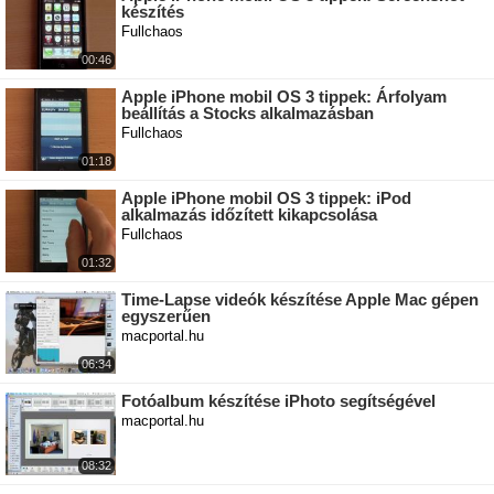
készítés
Fullchaos
00:46
Apple iPhone mobil OS 3 tippek: Árfolyam
beállítás a Stocks alkalmazásban
Fullchaos
01:18
Apple iPhone mobil OS 3 tippek: iPod
alkalmazás időzített kikapcsolása
Fullchaos
01:32
Time-Lapse videók készítése Apple Mac gépen
egyszerűen
macportal.hu
06:34
Fotóalbum készítése iPhoto segítségével
macportal.hu
08:32