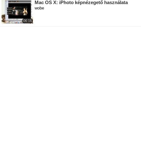
Mac OS X: iPhoto képnézegető használata
wobe
06:15