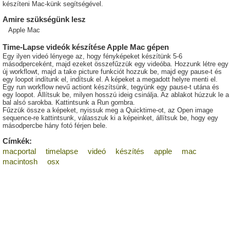
készíteni Mac-künk segítségével.
Amire szükségünk lesz
Apple Mac
Time-Lapse videók készítése Apple Mac gépen
Egy ilyen videó lényege az, hogy fényképeket készítünk 5-6
másodperceként, majd ezeket összefűzzük egy videóba. Hozzunk létre egy
új workflowt, majd a take picture funkciót hozzuk be, majd egy pause-t és
egy loopot indítunk el, indítsuk el. A képeket a megadott helyre menti el.
Egy run workflow nevű actiont készítsünk, tegyünk egy pause-t utána és
egy loopot. Állítsuk be, milyen hosszú ideig csinálja. Az ablakot húzzuk le a
bal alsó sarokba. Kattintsunk a Run gombra.
Fűzzük össze a képeket, nyissuk meg a Quicktime-ot, az Open image
sequence-re kattintsunk, válasszuk ki a képeinket, állítsuk be, hogy egy
másodpercbe hány fotó férjen bele.
Címkék:
macportal
timelapse
videó
készítés
apple
mac
macintosh
osx