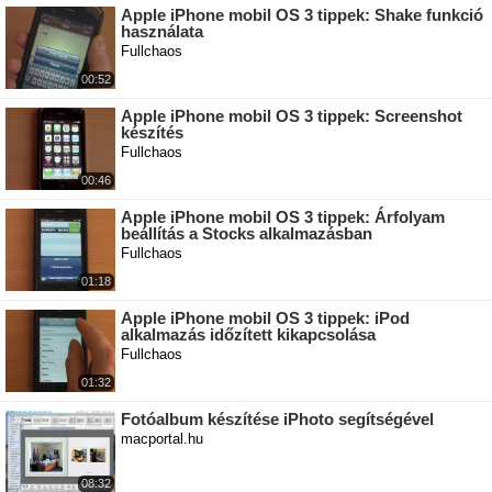
Apple iPhone mobil OS 3 tippek: Shake funkció
használata
Fullchaos
00:52
Apple iPhone mobil OS 3 tippek: Screenshot
készítés
Fullchaos
00:46
Apple iPhone mobil OS 3 tippek: Árfolyam
beállítás a Stocks alkalmazásban
Fullchaos
01:18
Apple iPhone mobil OS 3 tippek: iPod
alkalmazás időzített kikapcsolása
Fullchaos
01:32
Fotóalbum készítése iPhoto segítségével
macportal.hu
08:32