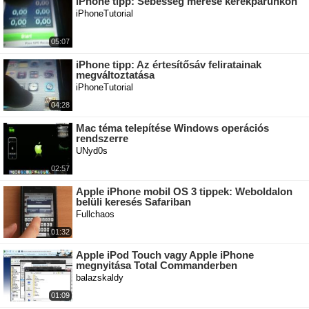
iPhone tipp: Sebesség mérése kerékpárunkon
iPhoneTutorial
05:07
iPhone tipp: Az értesítősáv feliratainak
megváltoztatása
iPhoneTutorial
04:28
Mac téma telepítése Windows operációs
rendszerre
UNyd0s
02:57
Apple iPhone mobil OS 3 tippek: Weboldalon
belüli keresés Safariban
Fullchaos
01:32
Apple iPod Touch vagy Apple iPhone
megnyitása Total Commanderben
balazskaldy
01:09