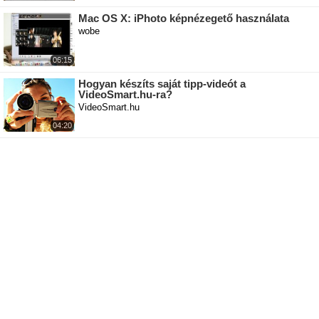
Mac OS X: iPhoto képnézegető használata
wobe
06:15
Hogyan készíts saját tipp-videót a
VideoSmart.hu-ra?
VideoSmart.hu
04:20