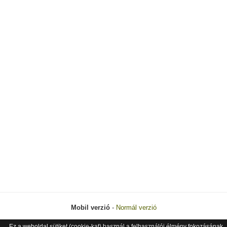
Mobil verzió
-
Normál verzió
Ez a weboldal sütiket (cookie-kat) használ a felhasználói élmény fokozásának
© 2026 Next Project Kft. - Minden jog fenntartva.