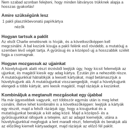
Nem szabad azonban felejteni, hogy minden látványos trükknek alapja a
hosszas gyakorlás!
Amire szükségünk lesz
1
pakli
plasztikbevonatú papírkártya
nézők
Hogyan tartsuk a paklit
Az elsőt Charlie emelésnek is hívják, és a következőképpen kell
megcsinálni. A bal kezünk kisujja a pakli felénk eső rövidebb, a mutatóujj a
szemben lévő végét tartja. A gyűrűsujj és a középső ujj a hosszabbik szélét
fogja a csomagnak.
Hogyan mozgassuk az ujjainkat
A hüvelykujjunk alatti részt érzésből leejtjük úgy, hogy kicsit felemeljük az
ujjunkat, és magától kiesik egy adag kártya. Ezután jön a nehezebb része.
A mutatóujjunkkal hátralökjük a leesett kártyákat, majd betámasztjuk a
hüvelykujjunk alá. A mutatóujjunkat visszaengedjük, majd a hüvelykujjunk
elengedi a többi kártyát, ami leesik magától, majd rázárjuk a kezünket.
Kombináljuk a megtanult mozgásokat egy újabbal
Ha már ügyesebbek vagyunk, ezt többször egymás után is meg lehet
csinálni, illetve lehet kombinálni is a következőképpen: leejtjük a kártyák
egy részét, majd a felsőt rázárjuk úgy, hogy a kisujjunkat és a
mutatóujjunkat berakjuk a két adag közé. Majd a középső- és a
gyűrűsujjunkkal ráfogunk a tetejére, azt az adagot kiemeljük, utána a
hüvelykujjunkkal megfogjuk a lent maradt részt, felemeljük és berakjuk alá
az előzőleg kiemelt kártyaadagot, majd rázárjuk az előző fél paklit.