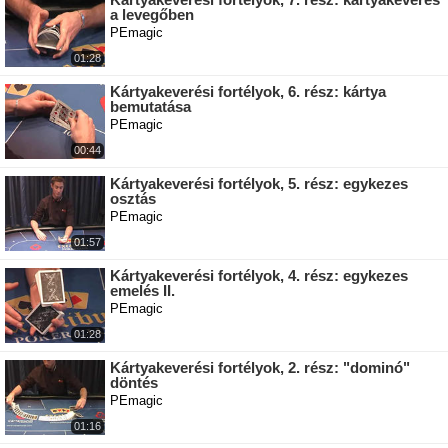
a levegőben
PEmagic
01:28
Kártyakeverési fortélyok, 6. rész: kártya
bemutatása
PEmagic
00:44
Kártyakeverési fortélyok, 5. rész: egykezes
osztás
PEmagic
01:57
Kártyakeverési fortélyok, 4. rész: egykezes
emelés II.
PEmagic
01:28
Kártyakeverési fortélyok, 2. rész: "dominó"
döntés
PEmagic
01:16