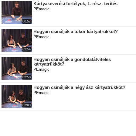
Kártyakeverési fortélyok, 1. rész: terítés
PEmagic
00:57
Hogyan csinálják a tükör kártyatrükköt?
PEmagic
02:54
Hogyan csinálják a gondolatátviteles
kártyatrükköt?
PEmagic
02:58
Hogyan csinálják a négy ász kártyatrükköt?
PEmagic
03:09