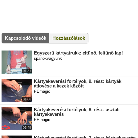
Kapcsolódó videók
Hozzászólások
Egyszerű kártyatrükk: eltűnő, feltűnő lap!
spanokvagyunk
01:31
Kártyakeverési fortélyok, 9. rész: kártyák
átlövése a kezek között
PEmagic
01:06
Kártyakeverési fortélyok, 8. rész: asztali
kártyakeverés
PEmagic
01:49
Kártyakeverési fortélyok, 7. rész: kártyakeverés