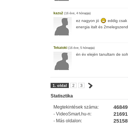
kazu2
(16 éve, 4 hónapja)
ez nagyon jó
eddig csak 
energia italt és 2melegszen
Tekatoki
(16 éve, 5 hónapja)
én év elején tanultam de so
1. oldal
2
3
Statisztika
46849
Megtekintések száma:
21691
- VideoSmart.hu-n:
25158
- Más oldalon: