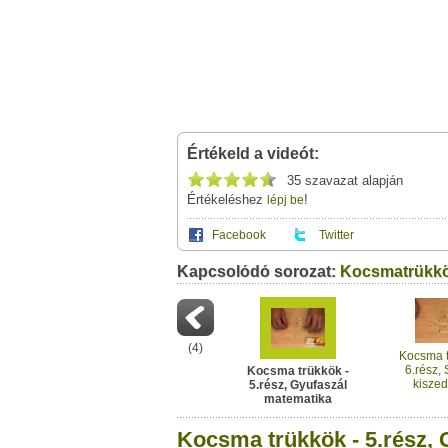
Értékeld a videót:
35 szavazat alapján
Értékeléshez
!
lépj be
Facebook
Twitter
Kapcsolódó sorozat:
Ez a videótipp a következő klub(ok)ba tartoz
Kocsmatrükk
A(z) "Kocsma trükkök - 5.rész, Gyufaszál 
saját leveleződet
,
vagy
ezt a felületet:
Szeretünk kocsmázni
Neved:
Ha van egy kis időd,
nézz szét meglévő klubja
(
4
)
E-mail címed:
Kocsma t
6.rész,
Kocsma trükkök -
kiszed
5.rész, Gyufaszál
Címzett e-mail címe:
gyufa
matematika
Kocsma trükkök - 5.rész,