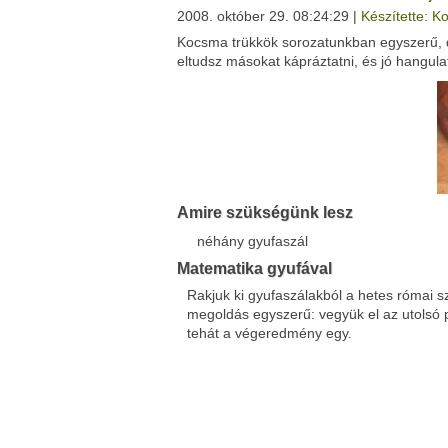
2008. október 29. 08:24:29 |
Készítette: K
Kocsma trükkök sorozatunkban egyszerű, 
Facebook
Twitter
eltudsz másokat kápráztatni, és jó hangula
Del.icio.us
Live
Amire szükségünk lesz
néhány gyufaszál
Matematika gyufával
Rakjuk ki gyufaszálakból a hetes római sz
megoldás egyszerű: vegyük el az utolsó pál
tehát a végeredmény egy.