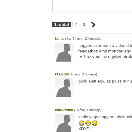
1. oldal
2
3
fanticska
(14 éve, 11 hónapja)
nagyon szeretem a videoid
feladathoz amit mondtal egy k
I= 1 az v-bol az egyiket atra
realkubi
(16 éve, 2 hónapja)
gyök alatt egy, az plusz minu
ismeretlen
(16 éve, 4 hónapja)
király vagy nagyon tetszenek 
XDXD