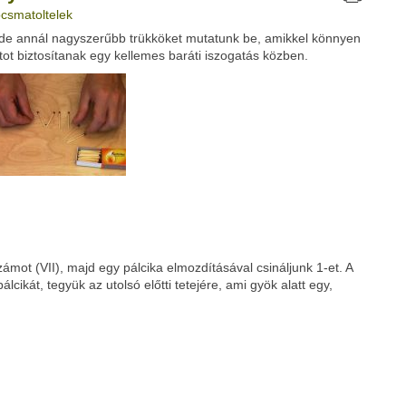
ocsmatoltelek
de annál nagyszerűbb trükköket mutatunk be, amikkel könnyen
Google
Digg
tot biztosítanak egy kellemes baráti iszogatás közben.
ámot (VII), majd egy pálcika elmozdításával csináljunk 1-et. A
cikát, tegyük az utolsó előtti tetejére, ami gyök alatt egy,