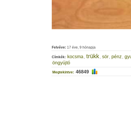
Felvéve:
17 éve, 9 hónapja
trükk
kocsma
sör
pénz
gy
Címkék:
,
,
,
,
öngyújtó
46849
Megtekintve: