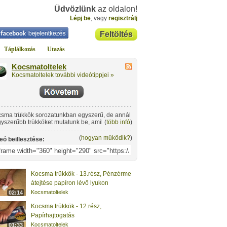
Üdvözlünk
az oldalon!
Lépj be
, vagy
regisztrálj
Feltöltés
Táplálkozás
Utazás
Kocsmatoltelek
Kocsmatoltelek további videótippjei »
sma trükkök sorozatunkban egyszerű, de annál
yszerűbb trükköket mutatunk be, amikkel
(
több infó
)
nyen eltudsz másokat kápráztatni, és jó
gulatot biztosítanak egy kellemes baráti
(
hogyan működik?
)
eó beillesztése:
ogatás közben.
Kocsma trükkök - 13.rész, Pénzérme
átejtése papíron lévő lyukon
Kocsmatoltelek
02:14
Kocsma trükkök - 12.rész,
Papírhajtogatás
Kocsmatoltelek
01:33