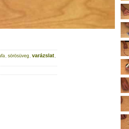
varázslat
ufa
sörösüveg
,
,
,