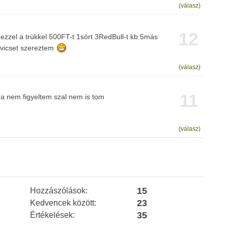
(válasz)
12
ezzel a trükkel 500FT-t 1sört 3RedBull-t kb.5más
dvicset szereztem
(válasz)
11
ha nem figyeltem szal nem is tom
(válasz)
15
Hozzászólások:
23
Kedvencek között:
35
Értékelések: