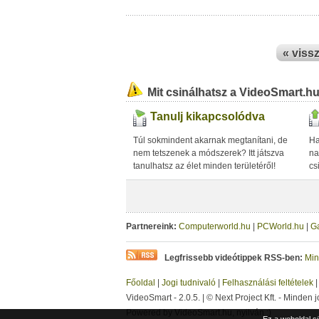
« viss
Mit csinálhatsz a VideoSmart.h
Tanulj kikapcsolódva
Túl sokmindent akarnak megtanítani, de
Ha
nem tetszenek a módszerek? Itt játszva
na
tanulhatsz az élet minden területéről!
cs
Partnereink:
Computerworld.hu
|
PCWorld.hu
|
G
Legfrissebb videótippek RSS-ben:
Min
Főoldal
|
Jogi tudnivaló
|
Felhasználási feltételek
VideoSmart - 2.0.5. | © Next Project Kft. - Minden j
Powered by VideoSmart.hu, nyilván :)
Ez a weboldal s