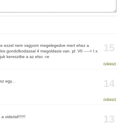
15
 de ezzel nem vagyom megelegedve mert ehez a
is gondolkodassal 4 megoldasis van. pl: VII ----> I x
kjuk keresztbe a az elso -re
(válasz)
14
sz egy...
(válasz)
13
a videóid!!!!!!