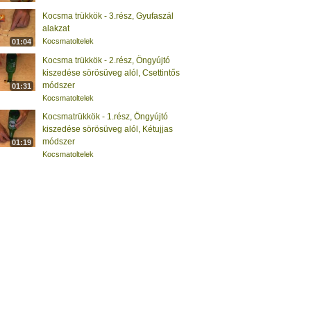
Kocsma trükkök - 3.rész, Gyufaszál
alakzat
Kocsmatoltelek
01:04
Kocsma trükkök - 2.rész, Öngyújtó
kiszedése sörösüveg alól, Csettintős
módszer
01:31
Kocsmatoltelek
Kocsmatrükkök - 1.rész, Öngyújtó
kiszedése sörösüveg alól, Kétujjas
módszer
01:19
Kocsmatoltelek