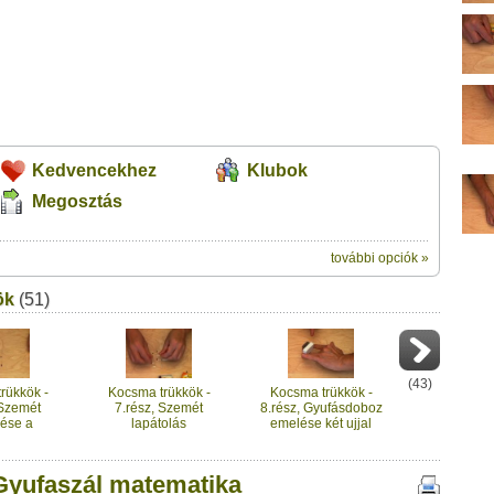
Kedvencekhez
Klubok
Megosztás
további opciók »
ik:
ök
(51)
megosztásához használhatod a
matematika" című videótipp
Üzenet (opcionális):
!
ink között
(
43
)
rükkök -
Kocsma trükkök -
Kocsma trükkök -
 Szemét
7.rész, Szemét
8.rész, Gyufásdoboz
ése a
lapátolás
emelése két ujjal
házból
gyufalapáttal
 Gyufaszál matematika