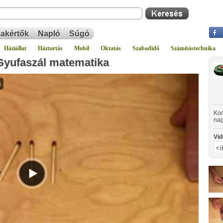
akértők
Napló
Súgó
Háziállat
Háztartás
Mobil
Oktatás
Szabadidő
Számítástechnika
 Gyufaszál matematika
Koc
nag
kön
han
Vid
isz