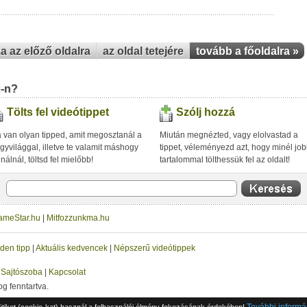
za az előző oldalra
az oldal tetejére
tovább a főoldalra »
u-n?
Tölts fel videótippet
Szólj hozzá
 van olyan tipped, amit megosztanál a
Miután megnézted, vagy elolvastad a
gyvilággal, illetve te valamit máshogy
tippet, véleményezd azt, hogy minél jo
inálnál, töltsd fel mielőbb!
tartalommal tölthessük fel az oldalt!
ameStar.hu
|
Mitfozzunkma.hu
den tipp
|
Aktuális kedvencek
|
Népszerű videótippek
|
Sajtószoba
|
Kapcsolat
og fenntartva.
További informá
ütiket (cookie-kat) használ a felhasználói élmény fokozásának érdekében!