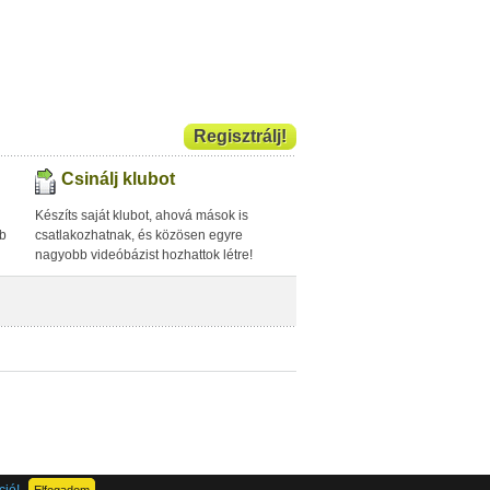
Regisztrálj!
Csinálj klubot
Készíts saját klubot, ahová mások is
bb
csatlakozhatnak, és közösen egyre
nagyobb videóbázist hozhattok létre!
ció!
Elfogadom