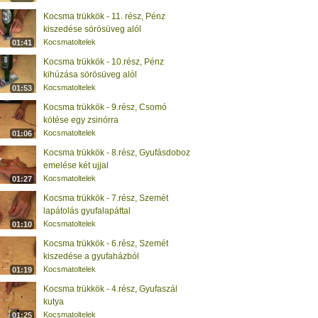
Kocsma trükkök - 11. rész, Pénz
kiszedése sörösüveg alól
Kocsmatoltelek
01:41
Kocsma trükkök - 10.rész, Pénz
kihúzása sörösüveg alól
Kocsmatoltelek
01:53
Kocsma trükkök - 9.rész, Csomó
kötése egy zsinórra
Kocsmatoltelek
01:06
Kocsma trükkök - 8.rész, Gyufásdoboz
emelése két ujjal
Kocsmatoltelek
01:27
Kocsma trükkök - 7.rész, Szemét
lapátolás gyufalapáttal
Kocsmatoltelek
01:10
Kocsma trükkök - 6.rész, Szemét
kiszedése a gyufaházból
Kocsmatoltelek
01:19
Kocsma trükkök - 4.rész, Gyufaszál
kutya
Kocsmatoltelek
01:25