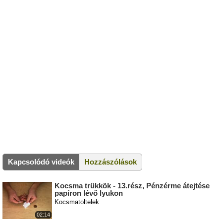
Kapcsolódó videók
Hozzászólások
Kocsma trükkök - 13.rész, Pénzérme átejtése
papíron lévő lyukon
Kocsmatoltelek
02:14