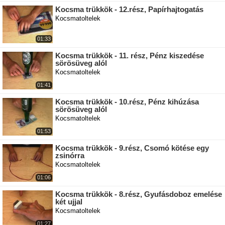
Kocsma trükkök - 12.rész, Papírhajtogatás
Kocsmatoltelek
01:33
Kocsma trükkök - 11. rész, Pénz kiszedése
sörösüveg alól
Kocsmatoltelek
01:41
Kocsma trükkök - 10.rész, Pénz kihúzása
sörösüveg alól
Kocsmatoltelek
01:53
Kocsma trükkök - 9.rész, Csomó kötése egy
zsinórra
Kocsmatoltelek
01:06
Kocsma trükkök - 8.rész, Gyufásdoboz emelése
két ujjal
Kocsmatoltelek
01:27