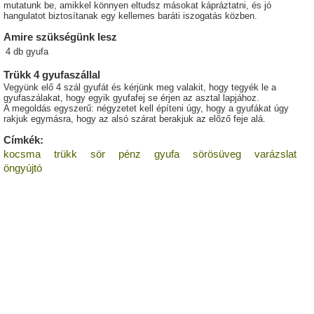
mutatunk be, amikkel könnyen eltudsz másokat kápráztatni, és jó
hangulatot biztosítanak egy kellemes baráti iszogatás közben.
Amire szükségünk lesz
4
db
gyufa
Trükk 4 gyufaszállal
Vegyünk elő 4 szál gyufát és kérjünk meg valakit, hogy tegyék le a
gyufaszálakat, hogy egyik gyufafej se érjen az asztal lapjához.
A megoldás egyszerű: négyzetet kell építeni úgy, hogy a gyufákat úgy
rakjuk egymásra, hogy az alsó szárat berakjuk az előző feje alá.
Címkék:
kocsma
trükk
sör
pénz
gyufa
sörösüveg
varázslat
öngyújtó