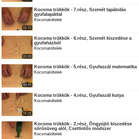
Kocsma trükkök - 7.rész, Szemét lapátolás
gyufalapáttal
Kocsmatoltelek
01:10
Kocsma trükkök - 6.rész, Szemét kiszedése a
gyufaházból
Kocsmatoltelek
01:19
Kocsma trükkök - 5.rész, Gyufaszál matematika
Kocsmatoltelek
00:49
Kocsma trükkök - 4.rész, Gyufaszál kutya
Kocsmatoltelek
01:25
Kocsma trükkök - 2.rész, Öngyújtó kiszedése
sörösüveg alól, Csettintős módszer
Kocsmatoltelek