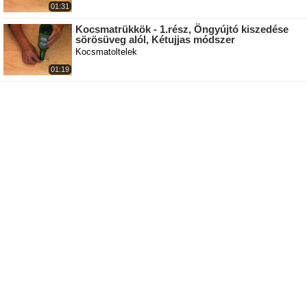
01:31
Kocsmatrükkök - 1.rész, Öngyújtó kiszedése
sörösüveg alól, Kétujjas módszer
Kocsmatoltelek
01:19