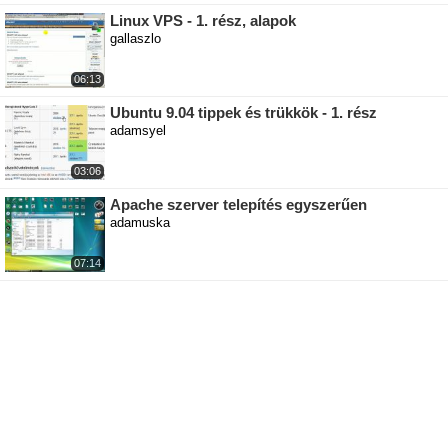
Linux VPS - 1. rész, alapok
gallaszlo
06:13
Ubuntu 9.04 tippek és trükkök - 1. rész
adamsyel
03:06
Apache szerver telepítés egyszerűen
adamuska
07:14